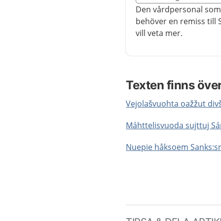
Nedan innehåll gäller r
Den vårdpersonal som 
behöver en remiss till 
vill veta mer.
Texten finns öve
Vejolašvuohta oažžut div
Máhttelisvuoda sujttuj S
Nuepie håksoem Sanks:s