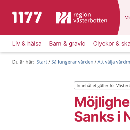
Till startsidan för 1177
Du
Väl
Liv & hälsa
Barn & gravid
Olyckor & sk
Du är här:
Start
Så fungerar vården
Att välja vård
Innehållet gäller för Väster
Innehållet gäller för Väster
Möjlighet
Sanks i 