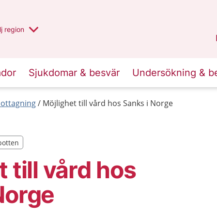
 har valt region
j
en annan
region
Västerbotten
.
ador
Sjukdomar & besvär
Undersökning & b
mottagning
Möjlighet till vård hos Sanks i Norge
botten
botten
 till vård hos
Norge