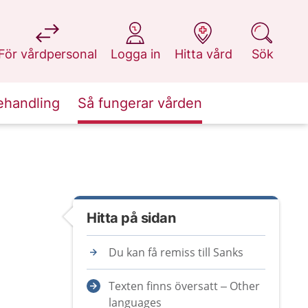
på 1177.se
på 1177.se
på 1177.se
på 1177.se
För vårdpersonal
Logga in
Hitta vård
Sök
ehandling
Så fungerar vården
Hitta på sidan
Du kan få remiss till Sanks
Texten finns översatt – Other
languages