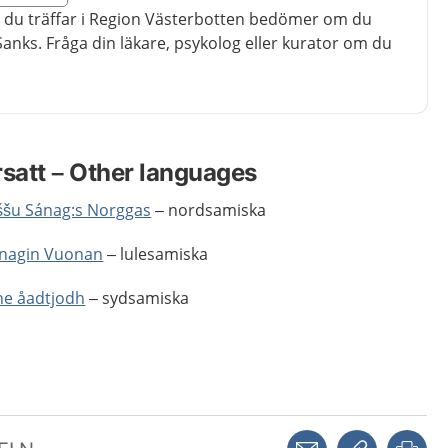
egion Västerbotten
du träffar i Region Västerbotten bedömer om du
Sanks. Fråga din läkare, psykolog eller kurator om du
rsatt – Other languages
ššu Sánag:s Norggas
– nordsamiska
ánagin Vuonan
– lulesamiska
ne åadtjodh
– sydsamiska
Dela via mejl
Kopiera län
Skr