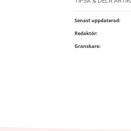
TIPSA & DELA ARTI
Senast uppdaterad
:
Redaktör
:
Granskare
: