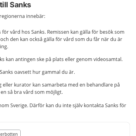
till Sanks
 regionerna innebär:
s för vård hos Sanks. Remissen kan gälla för besök som
och den kan också gälla för vård som du får när du är
ing.
s kan antingen ske på plats eller genom videosamtal.
 Sanks oavsett hur gammal du är.
og eller kurator kan samarbeta med en behandlare på
g en så bra vård som möjligt.
inom Sverige. Därför kan du inte själv kontakta Sanks för
illägget från region Västerbotten
sterbotten