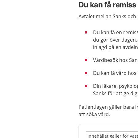
Du kan få remiss 
Avtalet mellan Sanks och
Du kan få en remis
du gör över dagen, 
inlagd på en avdeln
Vårdbesök hos Sank
Du kan få vård hos
Din läkare, psykol
Sanks för att ge di
Patientlagen gäller bara 
att söka vård.
Slut på det regionala t
Innehållet gäller för Vä