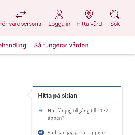
på 1177.se
på 1177.se
på 1177.se
på 1177.se
För vårdpersonal
Logga in
Hitta vård
Sök
ehandling
Så fungerar vården
Hitta på sidan
Hur får jag tillgång till 1177-
appen?
Vad kan jag göra i appen?