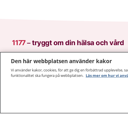
1177
–
tryggt om din hälsa och vård
På 1177.se får du råd om hälsa och information om 
Den här webbplatsen använder kakor
vilka mottagningar du kan kontakta. Logga in för att lä
och göra dina vårdärenden. Ring telefonnummer 1177
Vi använder kakor, cookies, för att ge dig en förbättrad upplevelse, s
funktionalitet ska fungera på webbplatsen.
Läs mer om hur vi anv
sjukvårdsrådgivning dygnet runt.
1177 ger dig råd när du vill må bättre.