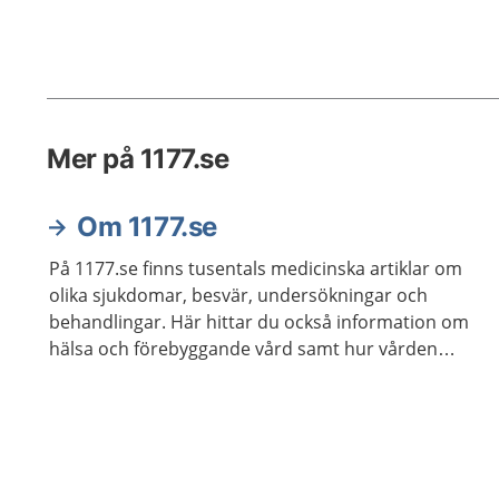
Mer på 1177.se
Om 1177.se
På 1177.se finns tusentals medicinska artiklar om
olika sjukdomar, besvär, undersökningar och
behandlingar. Här hittar du också information om
hälsa och förebyggande vård samt hur vården
fungerar i Sverige. Du når samlad information,
kunskap, råd och inspiration i olika ämnen eller
utifrån olika livssituationer genom sex olika
ingångar. Här hittar du filmer, reportage och kan ta
del av andras berättelser och upplevelser.