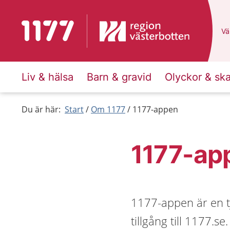
Till startsidan för 1177
Du
Väl
Liv & hälsa
Barn & gravid
Olyckor & sk
Du är här:
Start
Om 1177
1177-appen
1177-ap
1177-appen är en tj
tillgång till 1177.se.