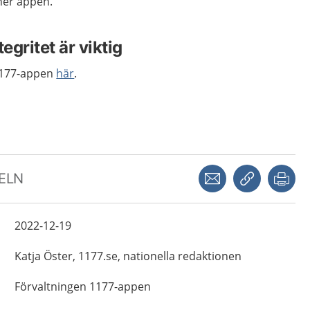
ner appen.
egritet är viktig
 1177-appen
här
.
Dela via mejl
Kopiera län
Skr
KELN
2022-12-19
Katja
Öster,
1177.se, nationella redaktionen
Förvaltningen 1177-appen