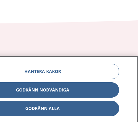
Om 1177
Kontakt
HANTERA KAKOR
E-tjänster
Press
Aktuellt
Digital tillgänglighet
GODKÄNN NÖDVÄNDIGA
GODKÄNN ALLA