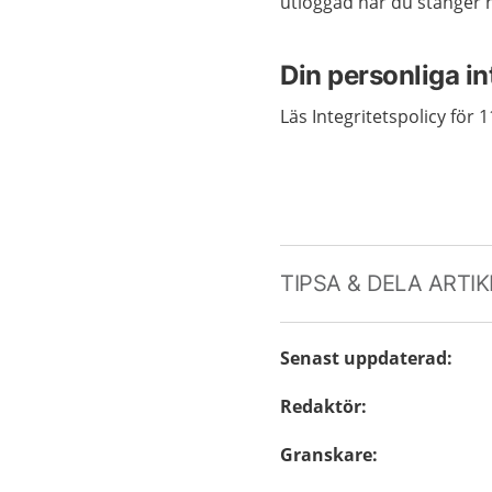
utloggad när du stänger 
Din personliga int
Läs Integritetspolicy för
TIPSA & DELA ARTI
Senast uppdaterad
:
Redaktör
:
Granskare
: