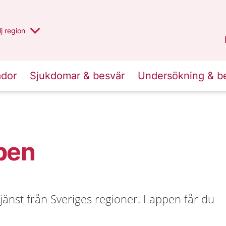
 har valt region
j
en annan
region
Västerbotten
.
ador
Sjukdomar & besvär
Undersökning & b
pen
änst från Sveriges regioner. I appen får du