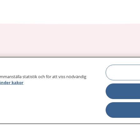
sjukdomar och
Other languages
sa din journal
Lättläst svenska
 för
ammanställa statistik och för att viss nödvändig
änder kakor