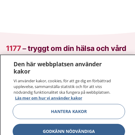
1177
–
tryggt om din hälsa och vård
På 1177.se får du råd om hälsa och information om
Den här webbplatsen använder
sjukdomar och vilka mottagningar du kan kontakta.
kakor
Logga in för att läsa din journal och göra dina
Vi använder kakor, cookies, för att ge dig en förbättrad
vårdärenden. Ring telefonnummer 1177 för
upplevelse, sammanställa statistik och för att viss
sjukvårdsrådgivning dygnet runt.
nödvändig funktionalitet ska fungera på webbplatsen.
Läs mer om hur vi använder kakor
1177 ger dig råd när du vill må bättre.
HANTERA KAKOR
GODKÄNN NÖDVÄNDIGA