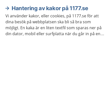
till dig. Det kan till exempel vara din e-postadress och
ditt namn.
Hantering av kakor på 1177.se
Vi använder kakor, eller cookies, på 1177.se för att
dina besök på webbplatsen ska bli så bra som
möjligt. En kaka är en liten textfil som sparas ner på
din dator, mobil eller surfplatta när du går in på en
webbplats. Kakan innehåller information om vad du
gör när du besöker sidan.