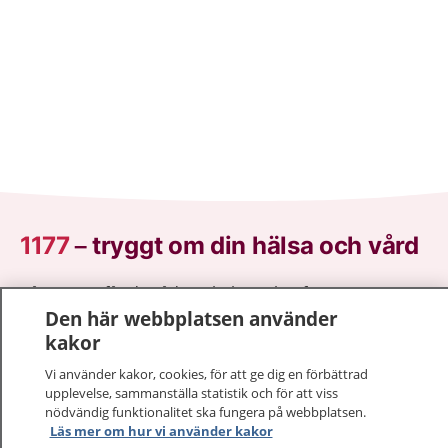
1177
–
tryggt om din hälsa och vård
På 1177.se får du råd om hälsa och information om
Den här webbplatsen använder
sjukdomar och vilka mottagningar du kan kontakta.
kakor
Logga in för att läsa din journal och göra dina
vårdärenden. Ring telefonnummer 1177 för
Vi använder kakor, cookies, för att ge dig en förbättrad
sjukvårdsrådgivning dygnet runt.
upplevelse, sammanställa statistik och för att viss
1177 ger dig råd när du vill må bättre.
nödvändig funktionalitet ska fungera på webbplatsen.
Läs mer om hur vi använder kakor