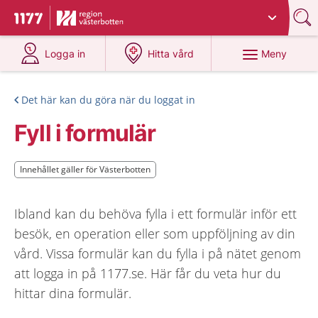
Du har valt region
Västerbotten
.
Till startsidan för 1177
på 1177.se
på 1177.se
Meny
Logga in
Hitta vård
Det här kan du göra när du loggat in
Fyll i formulär
Innehållet gäller för Västerbotten
Innehållet gäller för Västerbotten
Ibland kan du behöva fylla i ett formulär inför ett
besök, en operation eller som uppföljning av din
vård. Vissa formulär kan du fylla i på nätet genom
att logga in på 1177.se. Här får du veta hur du
hittar dina formulär.