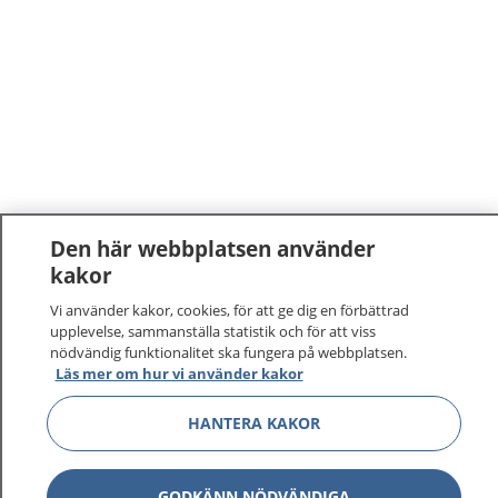
Den här webbplatsen använder
kakor
Vi använder kakor, cookies, för att ge dig en förbättrad
upplevelse, sammanställa statistik och för att viss
nödvändig funktionalitet ska fungera på webbplatsen.
Läs mer om hur vi använder kakor
1177
–
tryggt om din hälsa och vård
HANTERA KAKOR
På 1177.se får du råd om hälsa och information om
sjukdomar och vilka mottagningar du kan kontakta.
Logga in för att läsa din journal och göra dina
GODKÄNN NÖDVÄNDIGA