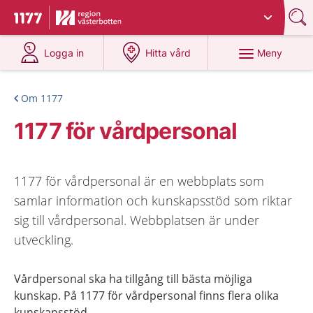
Du har valt region
Västerbotten
.
Till startsidan för 1177
på 1177.se
på 1177.se
Meny
Logga in
Hitta vård
Om 1177
1177 för vårdpersonal
1177 för vårdpersonal är en webbplats som
samlar information och kunskapsstöd som riktar
sig till vårdpersonal. Webbplatsen är under
utveckling.
Vårdpersonal ska ha tillgång till bästa möjliga
kunskap. På 1177 för vårdpersonal finns flera olika
kunskapsstöd.