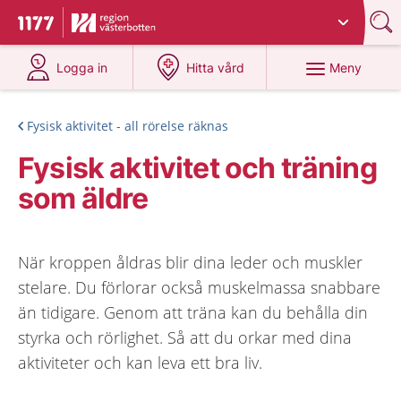
Du har valt region
Västerbotten
.
Till startsidan för 1177
på 1177.se
på 1177.se
Meny
Logga in
Hitta vård
Fysisk aktivitet - all rörelse räknas
Fysisk aktivitet och träning
som äldre
När kroppen åldras blir dina leder och muskler
stelare. Du förlorar också muskelmassa snabbare
än tidigare. Genom att träna kan du behålla din
styrka och rörlighet. Så att du orkar med dina
aktiviteter och kan leva ett bra liv.