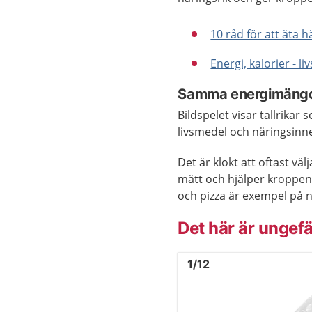
10 råd för att äta 
Energi, kalorier - l
Samma energimängd 
Bildspelet visar tallrik
livsmedel och näringsinneh
Det är klokt att oftast vä
mätt och hjälper kroppen 
och pizza är exempel på n
Det här är ungefä
Bild
1
1
/
12