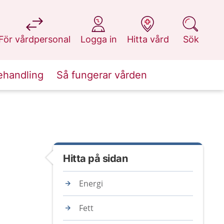
på 1177.se
på 1177.se
på 1177.se
på 1177.se
För vårdpersonal
Logga in
Hitta vård
Sök
ehandling
Så fungerar vården
Hitta på sidan
Energi
Fett