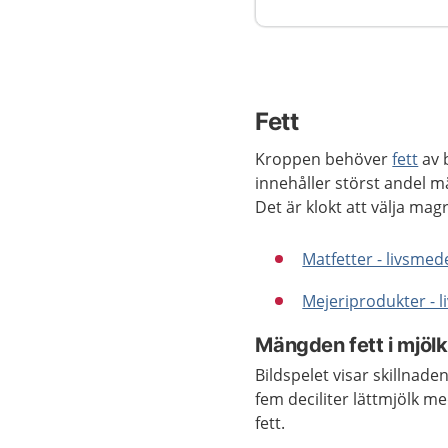
Fett
Kroppen behöver
fett
av b
innehåller störst andel m
Det är klokt att välja mag
Matfetter - livsmed
Mejeriprodukter - 
Mängden fett i mjöl
Bildspelet visar skillnad
fem deciliter lättmjölk me
fett.