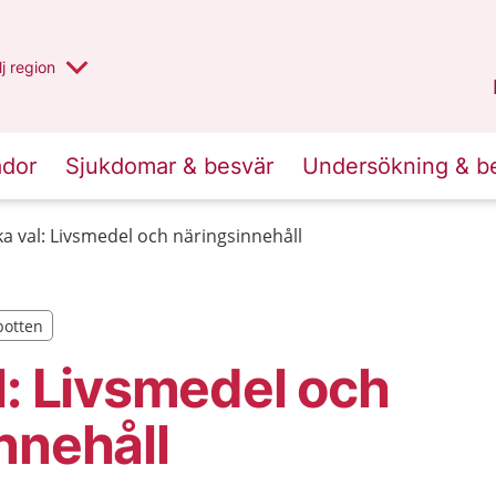
 har valt region
j
en annan
region
Västerbotten
.
ador
Sjukdomar & besvär
Undersökning & b
ka val: Livsmedel och näringsinnehåll
botten
botten
l: Livsmedel och
nnehåll