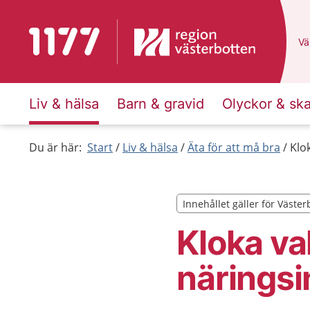
Till startsidan för 1177
Du
Väl
Liv & hälsa
Barn & gravid
Olyckor & sk
Du är här:
Start
Liv & hälsa
Äta för att må bra
Klo
Innehållet gäller för Väster
Innehållet gäller för Väster
Kloka va
näringsi