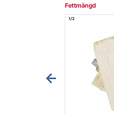
Fettmängd
Bild
1
1
/
2
Visa föregående bild