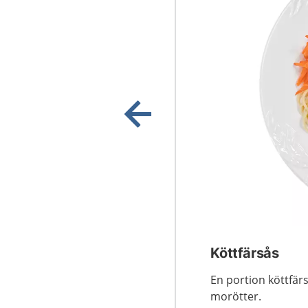
Visa föregående bild
Köttfärsås
En portion köttfär
morötter.