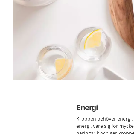
Energi
Kroppen behöver energi, k
energi, vare sig för mycket 
näringsrik och ger kropp