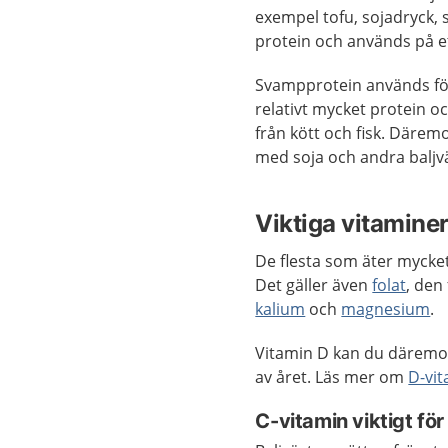
exempel tofu, sojadryck, 
protein och används på et
Svampprotein används för
relativt mycket protein och
från kött och fisk. Däremo
med soja och andra baljv
Viktiga vitamine
De flesta som äter mycket
Det gäller även
folat
, den
kalium
och
magnesium
.
Vitamin D kan du däremot 
av året. Läs mer om
D-vi
C-vitamin viktigt fö