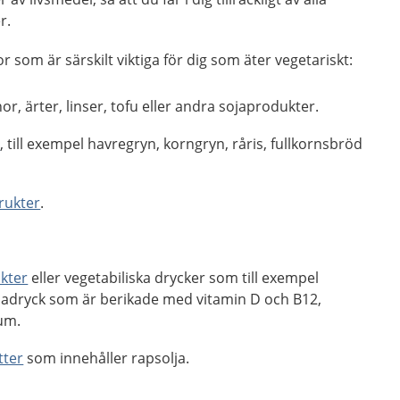
r.
r som är särskilt viktiga för dig som äter vegetariskt:
or, ärter, linser, tofu eller andra sojaprodukter.
r
, till exempel havregryn, korngryn, råris, fullkornsbröd
rukter
.
kter
eller vegetabiliska drycker som till exempel
ojadryck som är berikade med vitamin D och B12,
ium.
tter
som innehåller rapsolja.