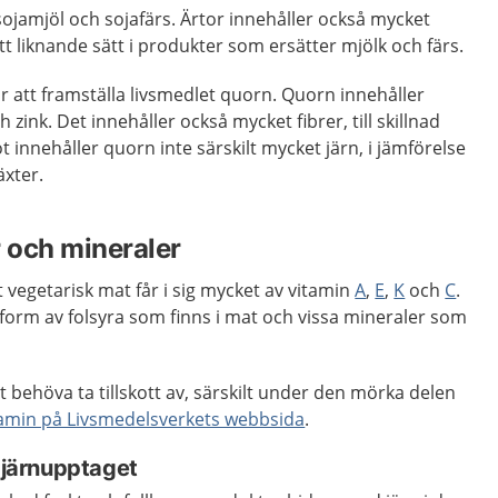
sojamjöl och sojafärs. Ärtor innehåller också mycket
t liknande sätt i produkter som ersätter mjölk och färs.
 att framställa livsmedlet quorn. Quorn innehåller
 zink. Det innehåller också mycket fibrer, till skillnad
t innehåller quorn inte särskilt mycket järn, i jämförelse
äxter.
r och mineraler
 vegetarisk mat får i sig mycket av vitamin
A
,
E
,
K
och
C
.
 form av folsyra som finns i mat och vissa mineraler som
behöva ta tillskott av, särskilt under den mörka delen
tamin på Livsmedelsverkets webbsida
.
r järnupptaget