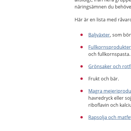
näringsämnen du behöve
Här är en lista med råvaro
Baljväxter
, som bön
Fullkornsprodukte
och fullkornspasta.
Grönsaker och rotf
Frukt och bär.
Magra mejeriprodu
havredryck eller s
riboflavin och kalc
Rapsolja och matfe