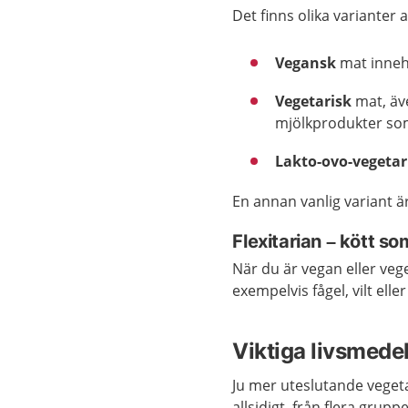
Det finns olika varianter 
Vegansk
mat innehå
Vegetarisk
mat, äv
mjölkprodukter som
Lakto-ovo-vegetar
En annan vanlig variant är
Flexitarian
–
kött so
När du är vegan eller veg
exempelvis fågel, vilt eller
Viktiga livsmedel
Ju mer uteslutande vegetar
allsidigt, från flera gruppe