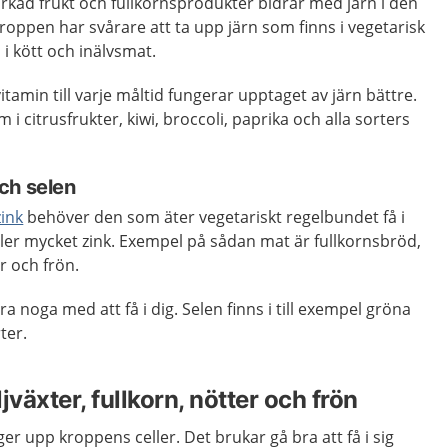
torkad frukt och fullkornsprodukter bidrar med järn i den
oppen har svårare att ta upp järn som finns i vegetarisk
 i kött och inälvsmat.
tamin till varje måltid fungerar upptaget av järn bättre.
 i citrusfrukter, kiwi, broccoli, paprika och alla sorters
ch selen
zink
behöver den som äter vegetariskt regelbundet få i
ler mycket zink. Exempel på sådan mat är fullkornsbröd,
er och frön.
 noga med att få i dig. Selen finns i till exempel gröna
ter.
ljväxter, fullkorn, nötter och frön
r upp kroppens celler. Det brukar gå bra att få i sig