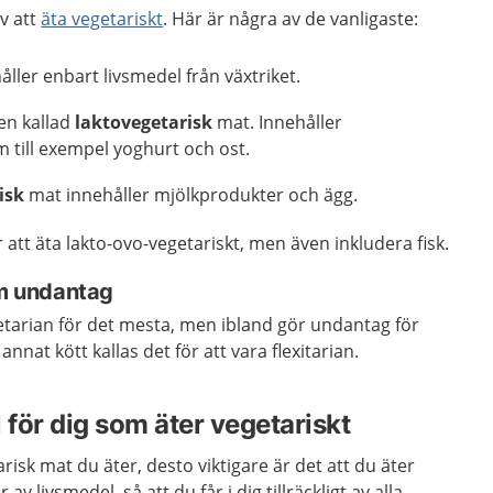
av att
äta vegetariskt
. Här är några av de vanligaste:
ller enbart livsmedel från växtriket.
en kallad
laktovegetarisk
mat. Innehåller
 till exempel yoghurt och ost.
isk
mat innehåller mjölkprodukter och ägg.
 att äta lakto-ovo-vegetariskt, men även inkludera fisk.
m undantag
etarian för det mesta, men ibland gör undantag för
 annat kött kallas det för att vara flexitarian.
 för dig som äter vegetariskt
isk mat du äter, desto viktigare är det att du äter
r av livsmedel, så att du får i dig tillräckligt av alla