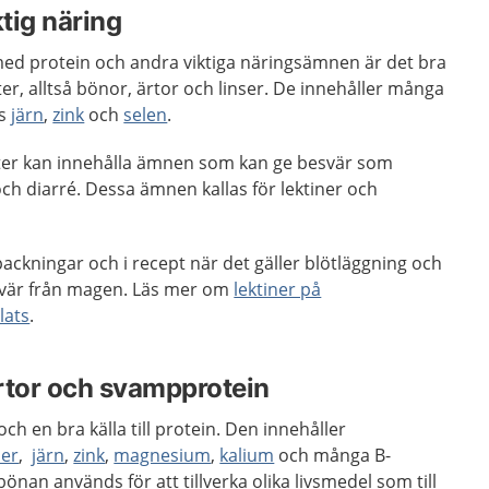
ktig näring
igt med protein och andra viktiga näringsämnen är det bra
xter, alltså bönor, ärtor och linser. De innehåller många
is
järn
,
zink
och
selen
.
äxter kan innehålla ämnen som kan ge besvär som
ch diarré. Dessa ämnen kallas för lektiner och
packningar och i recept när det gäller blötläggning och
esvär från magen. Läs mer om
lektiner på
lats
.
rtor och svampprotein
ch en bra källa till protein. Den innehåller
ber
,
järn
,
zink
,
magnesium
,
kalium
och många B-
önan används för att tillverka olika livsmedel som till