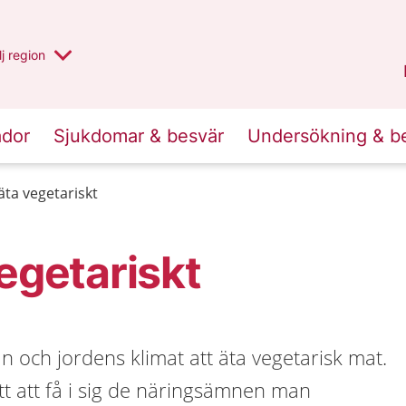
 har valt region
j
en annan
region
Västerbotten
.
ador
Sjukdomar & besvär
Undersökning & b
äta vegetariskt
vegetariskt
an och jordens klimat att äta vegetarisk mat.
t att få i sig de näringsämnen man