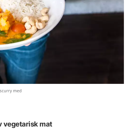
nscurry med
v vegetarisk mat