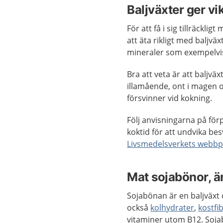
Baljväxter ger vi
För att få i sig tillräckl
att äta rikligt med baljvä
mineraler som exempelv
Bra att veta är att baljv
illamående, ont i magen o
försvinner vid kokning.
Följ anvisningarna på för
koktid för att undvika b
Livsmedelsverkets webbp
Mat sojabönor, ä
Sojabönan är en baljväxt o
också
kolhydrater
,
kostfi
vitaminer utom B12. Sojab