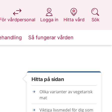
på 1177.se
på 1177.se
på 1177.se
på 1177.se
För vårdpersonal
Logga in
Hitta vård
Sök
ehandling
Så fungerar vården
Hitta på sidan
Olika varianter av vegetarisk
mat
Viktiga livsmedel för dig som