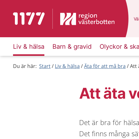
Till startsidan för 1177
Du
Väl
Liv & hälsa
Barn & gravid
Olyckor & sk
Du är här:
Start
Liv & hälsa
Äta för att må bra
Att 
Att äta 
Det är bra för häls
Det finns många sät