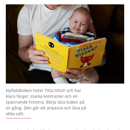
Nyföddboken heter Titta tittut! och har
klara färger, starka kontraster och en
spännande historia. Börja läsa boken på
en gång. Den går att anpassa och läsa på
olika sätt.