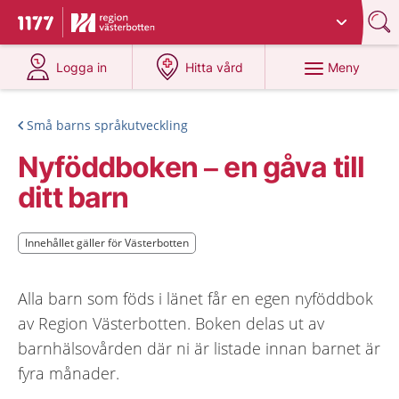
Du har valt region
Västerbotten
.
Till startsidan för 1177
på 1177.se
på 1177.se
Meny
Logga in
Hitta vård
Små barns språkutveckling
Nyföddboken – en gåva till
ditt barn
Innehållet gäller för Västerbotten
Innehållet gäller för Västerbotten
Alla barn som föds i länet får en egen nyföddbok
av Region Västerbotten. Boken delas ut av
barnhälsovården där ni är listade innan barnet är
fyra månader.