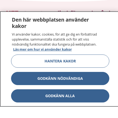
1177
–
tryggt om din hälsa och vård
Den här webbplatsen använder
kakor
På 1177.se får du råd om hälsa och information om
sjukdomar och vilka mottagningar du kan kontakta.
Vi använder kakor, cookies, för att ge dig en förbättrad
Logga in för att läsa din journal och göra dina
upplevelse, sammanställa statistik och för att viss
nödvändig funktionalitet ska fungera på webbplatsen.
vårdärenden. Ring telefonnummer 1177 för
Läs mer om hur vi använder kakor
sjukvårdsrådgivning dygnet runt.
1177 ger dig råd när du vill må bättre.
HANTERA KAKOR
GODKÄNN NÖDVÄNDIGA
Visa inn
1177 på flera språk
GODKÄNN ALLA
Visa inn
Om 1177