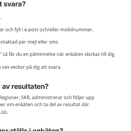
tt svara?
e
.
gar och fyll i e-post och/eller mobilnummer.
kontaktad per mejl eller sms.
r" så får du en påminnelse när enkäten skickas till dig.
 sex veckor på dig att svara.
l av resultaten?
gioner, SKR, administrerar och följer upp
er om enkäten och ta del av resultat där.
.se.
gor ställs i enkäten?