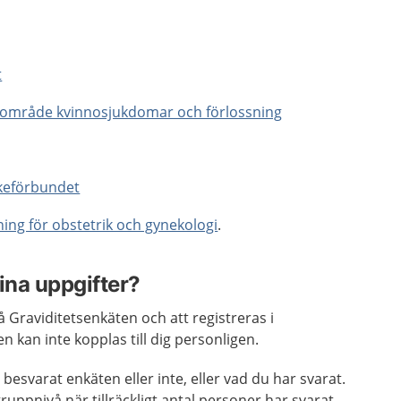
t
mområde kvinnosjukdomar och förlossning
keförbundet
ing för obstetrik och gynekologi
.
ina uppgifter?
 på Graviditetsenkäten och att registreras i
en kan inte kopplas till dig personligen.
besvarat enkäten eller inte, eller vad du har svarat.
uppnivå när tillräckligt antal personer har svarat.