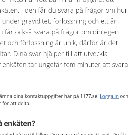
enkäten. I den får du svara på frågor om hur
under graviditet, förlossning och ett år
Du får också svara på frågor om din egen
tet och förlossning är unik, därför är det
ltar. Dina svar hjälper till att utveckla
v enkäten tar ungefär fem minuter att svara
lämna dina kontaktuppgifter här på 1177.se.
Logga in
och
 för att delta.
å enkäten?
elad på tre tillfällen. Du svarar på en del i taget. Du får