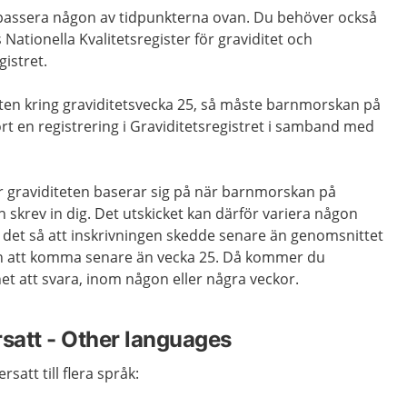
 passera någon av tidpunkterna ovan. Du behöver också
 Nationella Kvalitetsregister för graviditet och
gistret.
äten kring graviditetsvecka 25, så måste barnmorskan på
t en registrering i Graviditetsregistret i samband med
er graviditeten baserar sig på när barnmorskan på
krev in dig. Det utskicket kan därför variera någon
Är det så att inskrivningen skedde senare än genomsnittet
 att komma senare än vecka 25. Då kommer du
het att svara, inom någon eller några veckor.
rsatt - Other languages
satt till flera språk: