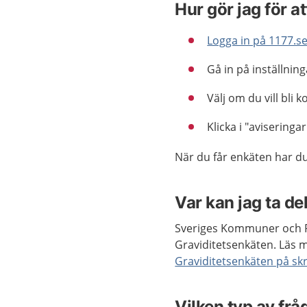
Hur gör jag för a
Logga in på 1177.s
Gå in på inställnin
Välj om du vill bli 
Klicka i "aviseringa
När du får enkäten har du
Var kan jag ta de
Sveriges Kommuner och Re
Graviditetsenkäten. Läs m
Graviditetsenkäten på skr
Vilken typ av frå