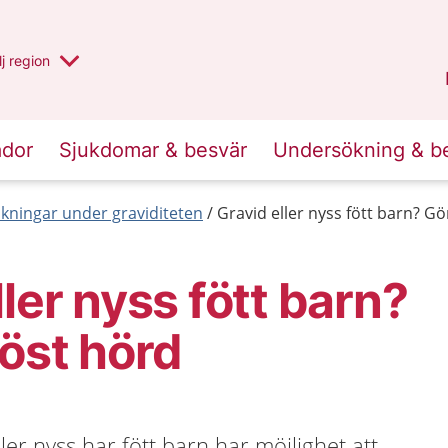
 har valt region
j
en annan
region
Västerbotten
.
ador
Sjukdomar & besvär
Undersökning & b
ningar under graviditeten
Gravid eller nyss fött barn? Gö
ller nyss fött barn?
röst hörd
ler nyss har fött barn har möjlighet att