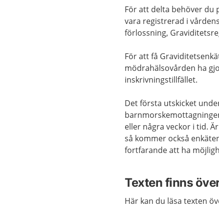
För att delta behöver du
vara registrerad i vårdens
förlossning, Graviditetsre
För att få Graviditetsenk
mödrahälsovården ha gjor
inskrivningstillfället.
Det första utskicket und
barnmorskemottagningen s
eller några veckor i tid. 
så kommer också enkäten
fortfarande att ha möjlig
Texten finns öve
Här kan du läsa texten över