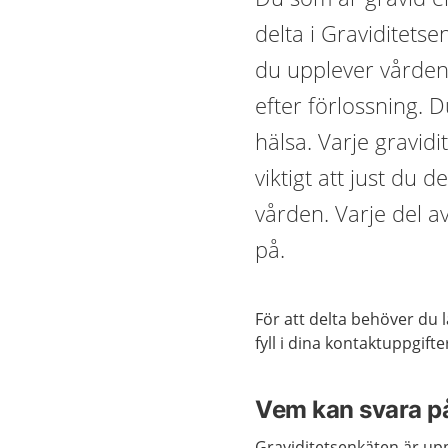
delta i Graviditets
du upplever vården 
efter förlossning. 
hälsa. Varje gravidi
viktigt att just du de
vården. Varje del a
på.
För att delta behöver du 
fyll i dina kontaktuppgifter
Vem kan svara p
Graviditetsenkäten är uppd