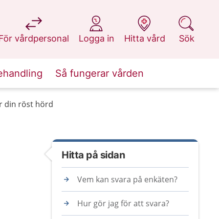
på 1177.se
på 1177.se
på 1177.se
på 1177.se
För vårdpersonal
Logga in
Hitta vård
Sök
ehandling
Så fungerar vården
r din röst hörd
Hitta på sidan
Vem kan svara på enkäten?
Hur gör jag för att svara?