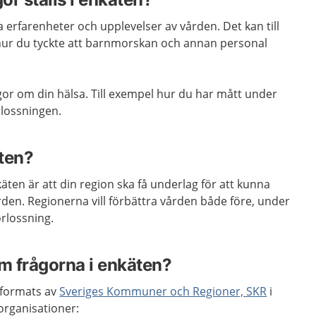
erfarenheter och upplevelser av vården. Det kan till
hur du tyckte att barnmorskan och annan personal
gor om din hälsa. Till exempel hur du har mått under
örlossningen.
ten?
äten är att din region ska få underlag för att kunna
rden. Regionerna vill förbättra vården både före, under
örlossning.
am frågorna i enkäten?
tformats av
Sveriges Kommuner och Regioner, SKR
i
rganisationer: