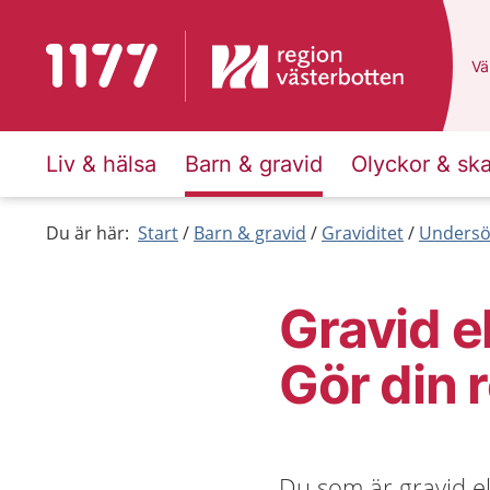
Till startsidan för 1177
Du
Väl
Liv & hälsa
Barn & gravid
Olyckor & sk
Du är här:
Start
Barn & gravid
Graviditet
Undersök
Gravid e
Gör din 
Du som är gravid el