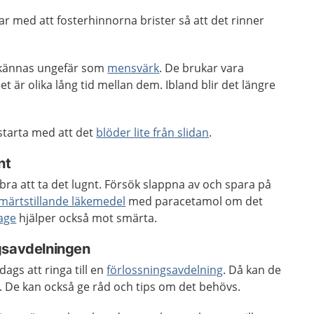
ar med att fosterhinnorna brister så att det rinner
a kännas ungefär som
mensvärk
. De brukar vara
et är olika lång tid mellan dem. Ibland blir det längre
starta med att det
blöder lite från slidan
.
nt
bra att ta det lugnt. Försök slappna av och spara på
märtstillande läkemedel
med paracetamol om det
age
hjälper också mot smärta.
gsavdelningen
ags att ringa till en
förlossningsavdelning
. Då kan de
. De kan också ge råd och tips om det behövs.