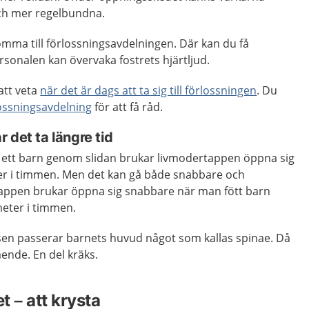
och mer regelbundna.
omma till förlossningsavdelningen. Där kan du få
sonalen kan övervaka fostrets hjärtljud.
att veta
när det är dags att ta sig till förlossningen
. Du
ossningsavdelning
för att få råd.
 det ta längre tid
 ett barn genom slidan brukar livmodertappen öppna sig
er i timmen. Men det kan gå både snabbare och
ppen brukar öppna sig snabbare när man fött barn
meter i timmen.
sen passerar barnets huvud något som kallas spinae. Då
mående. En del kräks.
 – att krysta