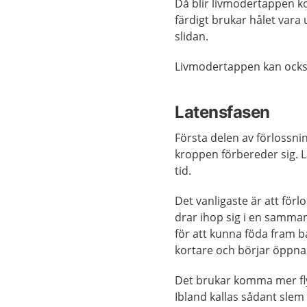
Då blir livmodertappen k
färdigt brukar hålet vara
slidan.
Livmodertappen kan också
Latensfasen
Första delen av förlossni
kroppen förbereder sig. 
tid.
Det vanligaste är att för
drar ihop sig i en samma
för att kunna föda fram b
kortare och börjar öppna 
Det brukar komma mer fly
Ibland kallas sådant slem