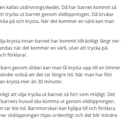
gen kallas utdrivningsskedet. Då har barnet kommit så
 att trycka ut barnet genom slidöppningen. Då brukar
rycka på och krysta. När det kommer en värk kan man
ilja krysta innan barnet har kommit tillräckligt långt ner.
 andas när det kommer en värk, utan att trycka på.
ch förklarar.
barn genom slidan kan man få krysta upp till en timme
händer också att det tar längre tid. När man har fött
lan krysta mer än 30 minuter.
ligt att vilja trycka ut barnet så fort som möjligt. Det
r barnets huvud ska komma ut genom slidöppningen.
 tar lite tid. Barnmorskan kan hjälpa till och förklara
er slidöppningen töjas ordentligt och det blir mindre