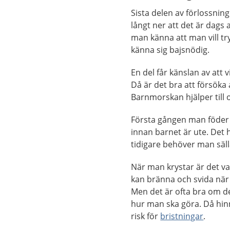
Sista delen av förlossnin
långt ner att det är dags
man känna att man vill t
känna sig bajsnödig.
En del får känslan av att v
Då är det bra att försöka
Barnmorskan hjälper till o
Första gången man föder 
innan barnet är ute. Det 
tidigare behöver man säl
När man krystar är det van
kan bränna och svida nä
Men det är ofta bra om det
hur man ska göra. Då hinn
risk för
bristningar
.