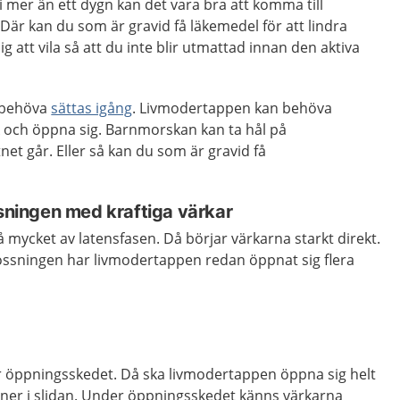
i mer än ett dygn kan det vara bra att komma till
Där kan du som är gravid få läkemedel för att lindra
g att vila så att du inte blir utmattad innan den aktiva
n behöva
sättas igång
. Livmodertappen kan behöva
k och öppna sig. Barnmorskan kan ta hål på
net går. Eller så kan du som är gravid få
ssningen med kraftiga värkar
 mycket av latensfasen. Då börjar värkarna starkt direkt.
ossningen har livmodertappen redan öppnat sig flera
 öppningsskedet. Då ska livmodertappen öppna sig helt
ner i slidan. Under öppningsskedet känns värkarna