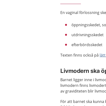
En vaginal förlossning ske
öppningsskedet, som
utdrivningsskedet
efterbördsskedet
Texten finns också på
lät
Livmodern ska ö
Barnet ligger inne i livm
livmodern finns livmodert
av graviditeten blir livm
För att barnet ska kunna