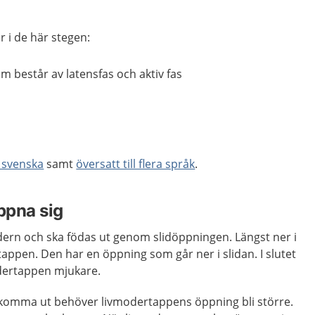
r i de här stegen:
 består av latensfas och aktiv fas
t svenska
samt
översatt till flera språk
.
ppna sig
odern och ska födas ut genom slidöppningen. Längst ner i
appen. Den har en öppning som går ner i slidan. I slutet
odertappen mjukare.
 komma ut behöver livmodertappens öppning bli större.