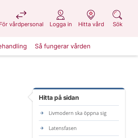
på 1177.se
på 1177.se
på 1177.se
på 1177.se
För vårdpersonal
Logga in
Hitta vård
Sök
ehandling
Så fungerar vården
Hitta på sidan
Livmodern ska öppna sig
Latensfasen