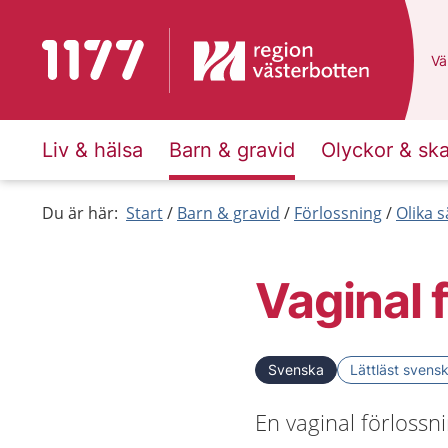
Till startsidan för 1177
Du
Väl
Liv & hälsa
Barn & gravid
Olyckor & sk
Du är här:
Start
Barn & gravid
Förlossning
Olika s
Vaginal 
Svenska
Lättläst svens
En vaginal förlossn