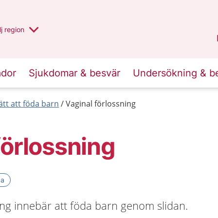
 har valt region
j
en annan
region
Västerbotten
.
ador
Sjukdomar & besvär
Undersökning & b
ätt att föda barn
Vaginal förlossning
förlossning
ka
ing innebär att föda barn genom slidan.