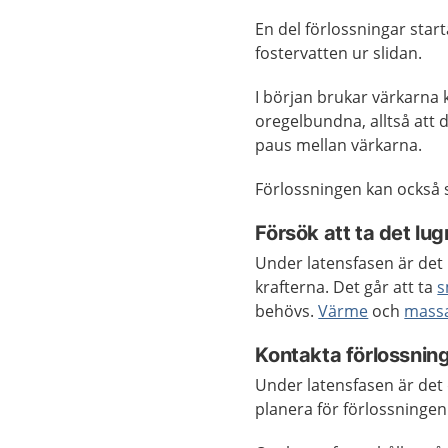
En del förlossningar start
fostervatten ur slidan.
I början brukar värkarn
oregelbundna, alltså att d
paus mellan värkarna.
Förlossningen kan också 
Försök att ta det lug
Under latensfasen är det 
krafterna. Det går att ta
s
behövs.
Värme
och
mass
Kontakta förlossnin
Under latensfasen är det d
planera för förlossningen