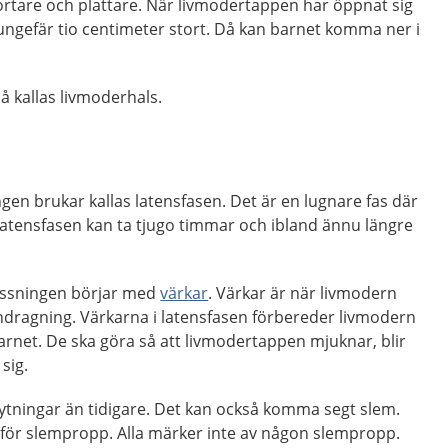
ortare och plattare. När livmodertappen har öppnat sig
 ungefär tio centimeter stort. Då kan barnet komma ner i
 kallas livmoderhals.
ngen brukar kallas latensfasen. Det är en lugnare fas där
Latensfasen kan ta tjugo timmar och ibland ännu längre
lossningen börjar med
värkar
. Värkar är när livmodern
ndragning. Värkarna i latensfasen förbereder livmodern
arnet. De ska göra så att livmodertappen mjuknar, blir
sig.
tningar än tidigare. Det kan också komma segt slem.
 för slempropp. Alla märker inte av någon slempropp.