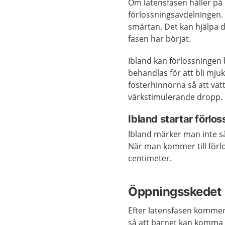
Om latensfasen håller på 
förlossningsavdelningen. 
smärtan. Det kan hjälpa di
fasen har börjat.
Ibland kan förlossninge
behandlas för att bli mju
fosterhinnorna så att vatt
värkstimulerande dropp.
Ibland startar förlo
Ibland märker man inte så
När man kommer till förl
centimeter.
Öppningsskedet
Efter latensfasen kommer
så att barnet kan komma 