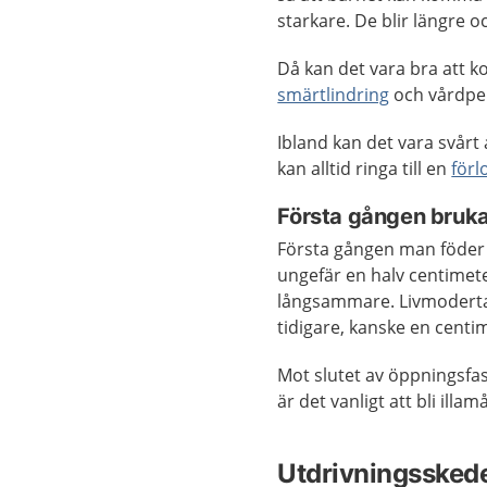
starkare. De blir längre 
Då kan det vara bra att k
smärtlindring
och vårdper
Ibland kan det vara svårt 
kan alltid ringa till en
förl
Första gången brukar
Första gången man föder
ungefär en halv centimet
långsammare. Livmoderta
tidigare, kanske en centi
Mot slutet av öppningsfa
är det vanligt att bli illa
Utdrivningsskedet