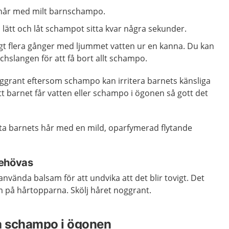
 hår med milt barnschampo.
lätt och låt schampot sitta kvar några sekunder.
tigt flera gånger med ljummet vatten ur en kanna. Du kan
hslangen för att få bort allt schampo.
 noggrant eftersom schampo kan irritera barnets känsliga
tt barnet får vatten eller schampo i ögonen så gott det
tta barnets hår med en mild, oparfymerad flytande
behövas
använda balsam för att undvika att det blir tovigt. Det
m på hårtopparna. Skölj håret noggrant.
ppa schampo i ögonen