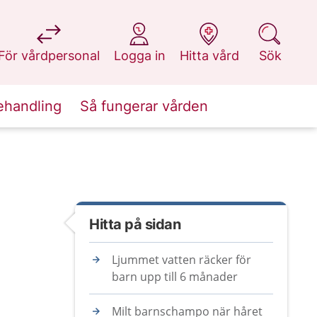
på 1177.se
på 1177.se
på 1177.se
på 1177.se
För vårdpersonal
Logga in
Hitta vård
Sök
ehandling
Så fungerar vården
Hitta på sidan
Ljummet vatten räcker för
barn upp till 6 månader
Milt barnschampo när håret