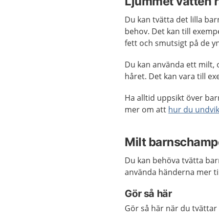
Ljummet vatten r
Du kan tvätta det lilla ba
behov. Det kan till exempe
fett och smutsigt på de y
Du kan använda ett milt,
håret. Det kan vara till e
Ha alltid uppsikt över bar
mer om att
hur du undvik
Milt barnschampo
Du kan behöva tvätta barn
använda händerna mer till
Gör så här
Gör så här när du tvättar