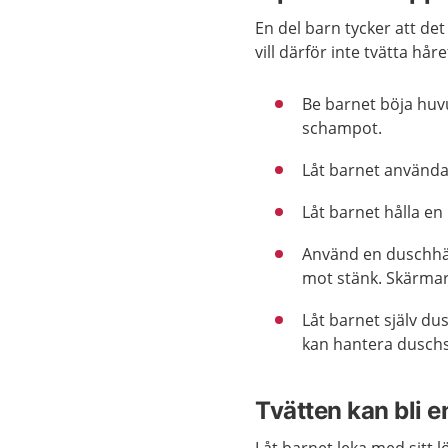
En del barn tycker att de
vill därför inte tvätta hår
Be barnet böja huvu
schampot.
Låt barnet använda 
Låt barnet hålla e
Använd en duschhä
mot stänk. Skärmar 
Låt barnet själv du
kan hantera dusch
Tvätten kan bli e
Låt barnet leka med sitt l