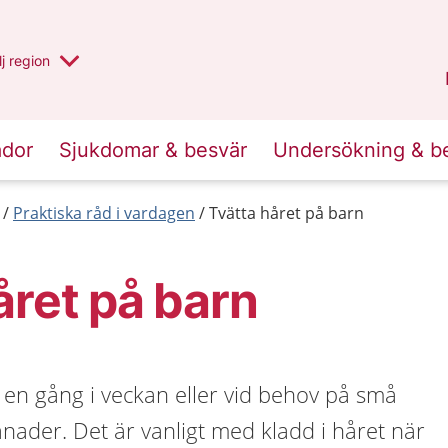
 har valt region
j
en annan
region
Västerbotten
.
ador
Sjukdomar & besvär
Undersökning & b
Praktiska råd i vardagen
Tvätta håret på barn
året på barn
 en gång i veckan eller vid behov på små
ånader. Det är vanligt med kladd i håret när