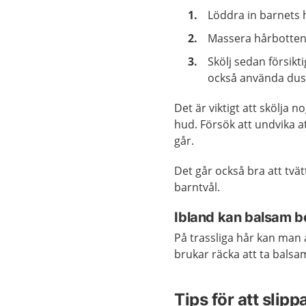
Löddra in barnets
Massera hårbotten 
Skölj sedan försik
också använda dusc
Det är viktigt att skölja
hud. Försök att undvika a
går.
Det går också bra att tvä
barntvål.
Ibland kan balsam 
På trassliga hår kan man 
brukar räcka att ta balsa
Tips för att sli