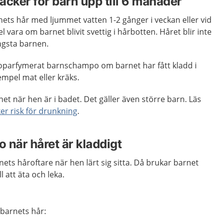
äcker för barn upp till 6 månader
rnets hår med ljummet vatten 1-2 gånger i veckan eller vid
l vara om barnet blivit svettig i hårbotten. Håret blir inte
ngsta barnen.
 oparfymerat barnschampo om barnet har fått kladd i
xempel mat eller kräks.
net när hen är i badet. Det gäller även större barn. Läs
er risk för drunkning
.
 när håret är kladdigt
ets håroftare när hen lärt sig sitta. Då brukar barnet
 att äta och leka.
 barnets hår: