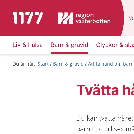
Till startsidan för 1177
Du
Väl
Liv & hälsa
Barn & gravid
Olyckor & sk
Du är här:
Start
Barn & gravid
Att ta hand om barn
Tvätta h
Du kan tvätta håret
barn upp till sex m