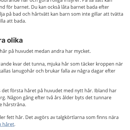
und för barnet. Du kan också låta barnet bada efter
ja på bad och hårtvätt kan barn som inte gillar att tvätta
lla att bada.
a olika
e hår på huvudet medan andra har mycket.
arande kvar det tunna, mjuka hår som täcker kroppen när
kallas lanugohår och brukar falla av några dagar efter
s det första håret på huvudet med nytt hår. Ibland har
rg. Någon gång efter två års ålder byts det tunnare
re hårstråna.
ler fett hår. Det avgörs av talgkörtlarna som finns nära
 håret
.