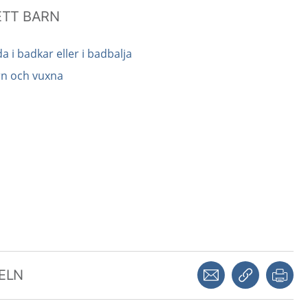
ETT BARN
a i badkar eller i badbalja
rn och vuxna
Dela via mejl
Kopiera län
Skr
KELN