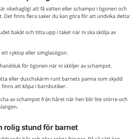
t är obehagligt att få vatten eller schampo i ögonen och
et. Det finns flera saker du kan göra för att undvika detta:
det bakåt och titta upp i taket när ni ska skölja av
ett cyklop eller simglasögon.
n handduk för ögonen när ni sköljer av schampot.
tta eller duschskärm runt barnets panna som skydd
finns att köpa i barnbutiker.
scha av schampot från håret när hen blir lite större och
slangen.
n rolig stund för barnet
öddrande hår och göra roliga frisyrer. På så sätt kan