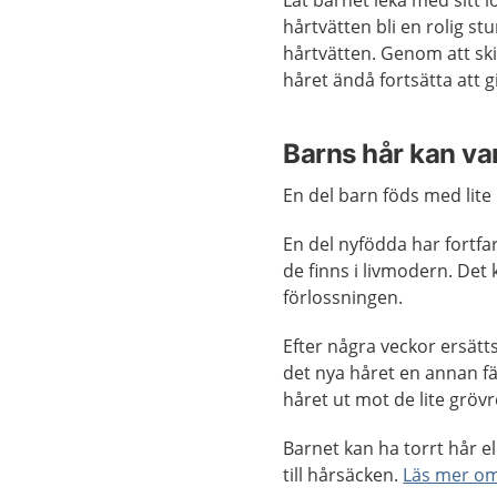
hårtvätten bli en rolig st
hårtvätten. Genom att skil
håret ändå fortsätta att gi
Barns hår kan var
En del barn föds med lit
En del nyfödda har fortf
de finns i livmodern. Det 
förlossningen.
Efter några veckor ersätt
det nya håret en annan fä
håret ut mot de lite gröv
Barnet kan ha torrt hår el
till hårsäcken.
Läs mer om