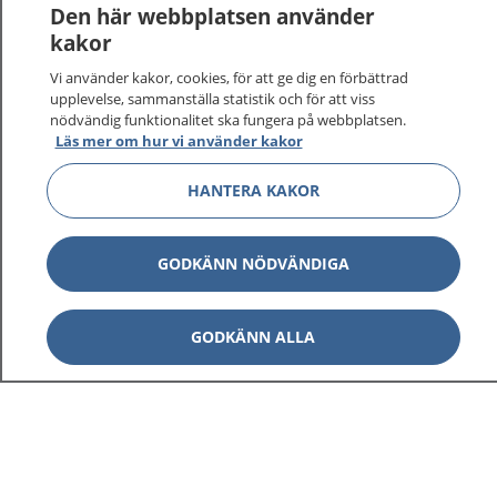
Den här webbplatsen använder
kakor
Vi använder kakor, cookies, för att ge dig en förbättrad
1177
–
tryggt om din hälsa och vård
upplevelse, sammanställa statistik och för att viss
nödvändig funktionalitet ska fungera på webbplatsen.
Läs mer om hur vi använder kakor
På 1177.se får du råd om hälsa och information om
sjukdomar och vilka mottagningar du kan kontakta.
HANTERA KAKOR
Logga in för att läsa din journal och göra dina
vårdärenden. Ring telefonnummer 1177 för
sjukvårdsrådgivning dygnet runt.
GODKÄNN NÖDVÄNDIGA
1177 ger dig råd när du vill må bättre.
GODKÄNN ALLA
Visa inn
1177 på flera språk
Visa inn