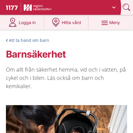
Du har valt region
Västerbotten
.
Till startsidan för 1177
på 1177.se
på 1177.se
Meny
Logga in
Hitta vård
Att ta hand om barn
Barnsäkerhet
Om allt från säkerhet hemma, vid och i vatten, på
cykel och i bilen. Läs också om barn och
kemikalier.