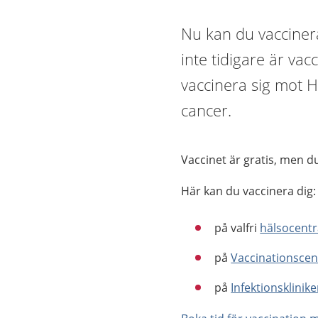
Nu kan du vacciner
inte tidigare är vac
vaccinera sig mot H
cancer.
Vaccinet är gratis, men d
Här kan du vaccinera dig:
på valfri
hälsocentra
på
Vaccinationscen
på
Infektionsklinik