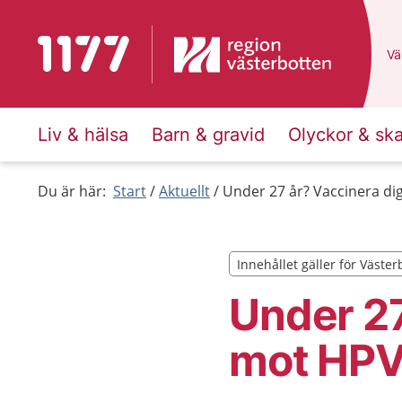
Till startsidan för 1177
Du
Väl
Liv & hälsa
Barn & gravid
Olyckor & sk
Du är här:
Start
Aktuellt
Under 27 år? Vaccinera d
Innehållet gäller för Väster
Innehållet gäller för Väster
Under 27
mot HP