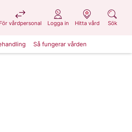
på 1177.se
på 1177.se
på 1177.se
på 1177.se
För vårdpersonal
Logga in
Hitta vård
Sök
ehandling
Så fungerar vården