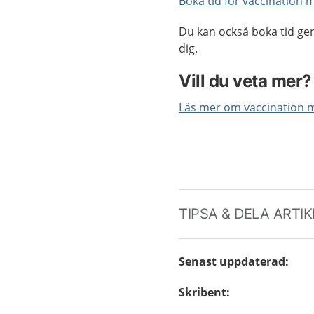
Boka tid för vaccination 
Du kan också boka tid ge
dig.
Vill du veta mer?
Läs mer om vaccination 
TIPSA & DELA ARTI
Senast uppdaterad
:
Skribent
: