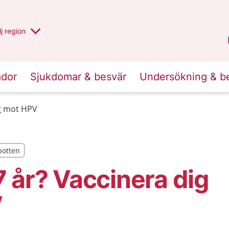
 har valt region
j
en annan
region
Västerbotten
.
ador
Sjukdomar & besvär
Undersökning & b
ig mot HPV
botten
botten
 år? Vaccinera dig
V