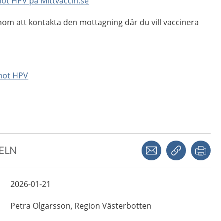
mot HPV på Mittvaccin.se
nom att kontakta den mottagning där du vill vaccinera
mot HPV
Dela via mejl
Kopiera län
Skr
KELN
2026-01-21
Petra
Olgarsson,
Region Västerbotten