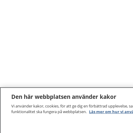
Den här webbplatsen använder kakor
Vi använder kakor, cookies, för att ge dig en förbättrad upplevelse, s
funktionalitet ska fungera på webbplatsen.
Läs mer om hur vi anv
1177
–
tryggt om din hälsa och vård