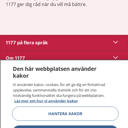
1177 ger dig råd när du vill må bättre.
Visa inn
1177 på flera språk
Visa inn
Om 1177
Den här webbplatsen använder
Visa inn
Kontakt
kakor
Vi använder kakor, cookies, för att ge dig en förbättrad
upplevelse, sammanställa statistik och för att viss
Behandling av personuppgifter
nödvändig funktionalitet ska fungera på webbplatsen.
Läs mer om hur vi använder kakor
Hantering av kakor
HANTERA KAKOR
Inställningar för kakor