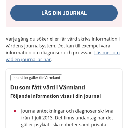
LÄS DIN JOURNAL
Varje gång du söker eller får vård skrivs information i
vårdens journalsystem. Det kan till exempel vara
information om diagnoser och provsvar.
Läs mer om
vad en journal är här
.
Slut på det regionala tillägget från region Värmland
Innehållet gäller för Värmland
Nedan innehåll gäller region Värmland
Du som fått vård i Värmland
Följande information visas i din journal
Journalanteckningar och diagnoser skrivna
från 1 juli 2013. Det finns undantag när det
gäller psykiatriska enheter samt privata