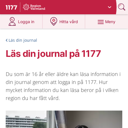
Du har valt region
Värmland
.
Till startsidan för 1177
på 1177.se
på 1177.se
Meny
Logga in
Hitta vård
Läs din journal
Läs din journal på 1177
Du som är 16 år eller äldre kan läsa information i
din journal genom att logga in på 1177. Hur
mycket information du kan läsa beror på i vilken
region du har fått vård.