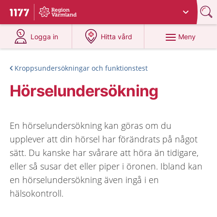
Du har valt region
Värmland
.
Till startsidan för 1177
på 1177.se
på 1177.se
Meny
Logga in
Hitta vård
Kroppsundersökningar och funktionstest
Hörselundersökning
En hörselundersökning kan göras om du
upplever att din hörsel har förändrats på något
sätt. Du kanske har svårare att höra än tidigare,
eller så susar det eller piper i öronen. Ibland kan
en hörselundersökning även ingå i en
hälsokontroll.