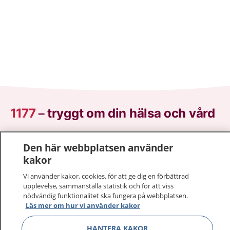
1177
–
tryggt om din hälsa och vård
På 1177.se får du råd om hälsa och information om
Den här webbplatsen använder
sjukdomar och vilka mottagningar du kan kontakta.
kakor
Logga in för att läsa din journal och göra dina
vårdärenden. Ring telefonnummer 1177 för
Vi använder kakor, cookies, för att ge dig en förbättrad
sjukvårdsrådgivning dygnet runt.
upplevelse, sammanställa statistik och för att viss
nödvändig funktionalitet ska fungera på webbplatsen.
1177 ger dig råd när du vill må bättre.
Läs mer om hur vi använder kakor
HANTERA KAKOR