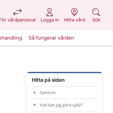
på 1177.se
på 1177.se
på 1177.se
på 1177.se
För vårdpersonal
Logga in
Hitta vård
Sök
ehandling
Så fungerar vården
Hitta på sidan
Symtom
Vad kan jag göra själv?