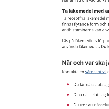
Här är råd om vad du kan
Ta läkemedel med an
Ta receptfria läkemedel m
finns i flytande form och 
antihistaminerna kan an
Läs på läkemedlets förpac
använda läkemedlet. Du k
När och var ska 
Kontakta en
vårdcentral
o
Du får nässelutslag 
Dina nässelutslag f
Du tror att nässelu