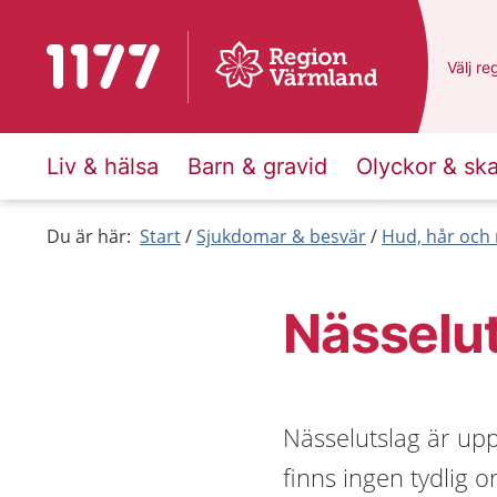
Till startsidan för 1177
Du har
Välj
en
re
Liv & hälsa
Barn & gravid
Olyckor & sk
Du är här:
Start
Sjukdomar & besvär
Hud, hår och 
Nässelu
Nässelutslag är upp
finns ingen tydlig o