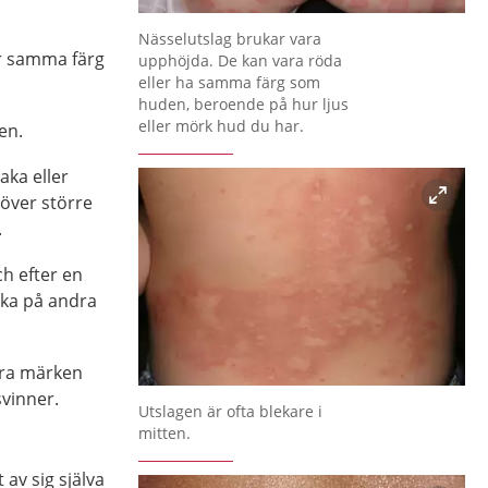
Förstora bilden
Nässelutslag brukar vara
ar samma färg
upphöjda. De kan vara röda
eller ha samma färg som
huden, beroende på hur ljus
eller mörk hud du har.
en.
aka eller
ver större
.
h efter en
aka på andra
gra märken
svinner.
Förstora bilden
Utslagen är ofta blekare i
mitten.
 av sig själva