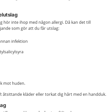
elutslag
ag hör inte ihop med någon allergi. Då kan det till
jande som gör att du får utslag:
 annan infektion
ylsalicylsyra
yck mot huden.
ft åtsittande kläder eller torkat dig hårt med en handduk.
lag