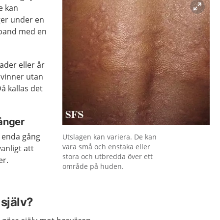
e kan
ger under en
amband med en
ader eller år
svinner utan
å kallas det
gånger
Förstora bilden
n enda gång
Utslagen kan variera. De kan
vara små och enstaka eller
vanligt att
stora och utbredda över ett
er.
område på huden.
själv?