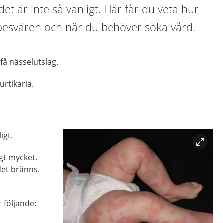
det är inte så vanligt. Här får du veta hur
 besvären och när du behöver söka vård.
få nässelutslag.
urtikaria.
igt.
igt mycket.
et bränns.
r följande: