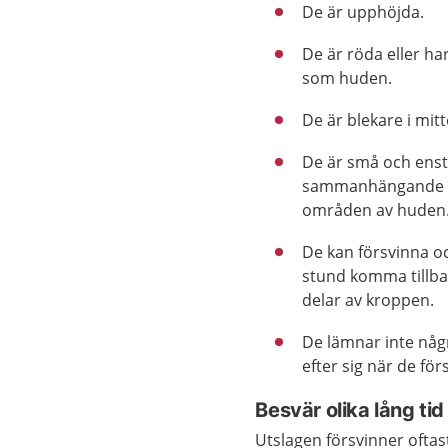
De är upphöjda.
De är röda eller h
som huden.
De är blekare i mitt
De är små och enst
sammanhängande ö
områden av huden
De kan försvinna oc
stund komma tillb
delar av kroppen.
De lämnar inte nå
efter sig när de för
Besvär olika lång tid
Utslagen försvinner oftast