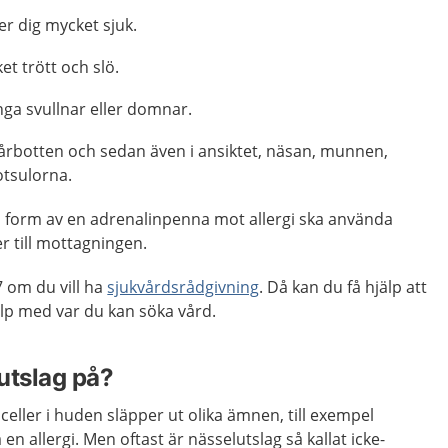
er dig mycket sjuk.
t trött och slö.
nga svullnar eller domnar.
hårbotten och sedan även i ansiktet, näsan, munnen,
otsulorna.
 form av en adrenalinpenna mot allergi ska använda
r till mottagningen.
 om du vill ha
sjukvårdsrådgivning
. Då kan du få hjälp att
p med var du kan söka vård.
utslag på?
celler i huden släpper ut olika ämnen, till exempel
en allergi. Men oftast är nässelutslag så kallat icke-