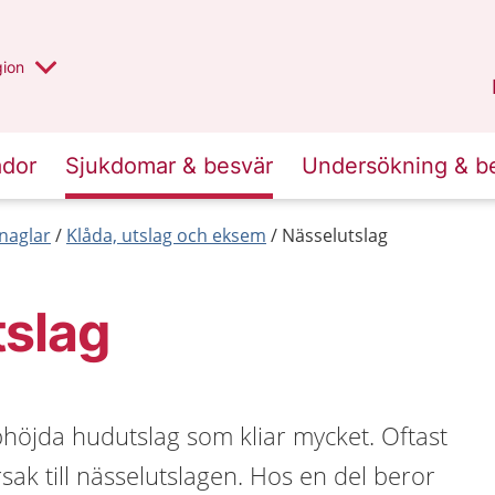
 valt region
 annan
gion
Värmland
.
ador
Sjukdomar & besvär
Undersökning & b
naglar
Klåda, utslag och eksem
Nässelutslag
tslag
höjda hudutslag som kliar mycket. Oftast
rsak till nässelutslagen. Hos en del beror