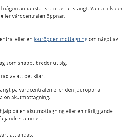
d någon annanstans om det är stängt. Vänta tills den
eller vårdcentralen öppnar.
entral eller en
jouröppen mottagning
om något av
slag som snabbt breder ut sig.
ad av att det kliar.
stängt på vårdcentralen eller den jouröppna
på en akutmottagning.
 hjälp på en akutmottagning eller en närliggande
följande stämmer:
vårt att andas.