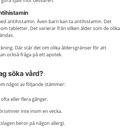
 göra själv mot besvären.
tihistamin
ed antihistamin. Även barn kan ta antihistamin. Det
som tabletter. Det varierar från vilken ålder som de olika
vändas.
kning. Där står det om olika åldersgränser för att
an också fråga på ett apotek.
jag söka vård?
m något av följande stämmer:
ofta eller flera gånger.
örsvinner inte inom en vecka.
tslagen beror på någon allergi.