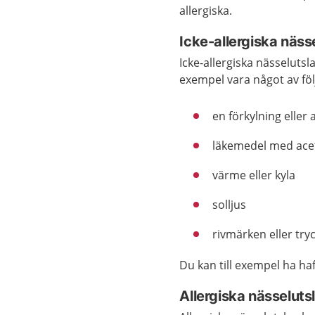
allergiska.
Icke-allergiska näss
Icke-allergiska nässelutsl
exempel vara något av föl
en förkylning eller
läkemedel med acet
värme eller kyla
solljus
rivmärken eller tr
Du kan till exempel ha ha
Allergiska nässeluts