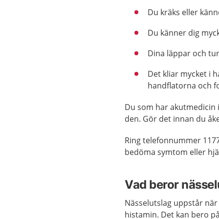
Du kräks eller känn
Du känner dig mycke
Dina läppar och tu
Det kliar mycket i 
handflatorna och f
Du som har akutmedicin i
den. Gör det innan du åke
Ring telefonnummer 1177
bedöma symtom eller hjäl
Vad beror nässel
Nässelutslag uppstår när 
histamin. Det kan bero på 