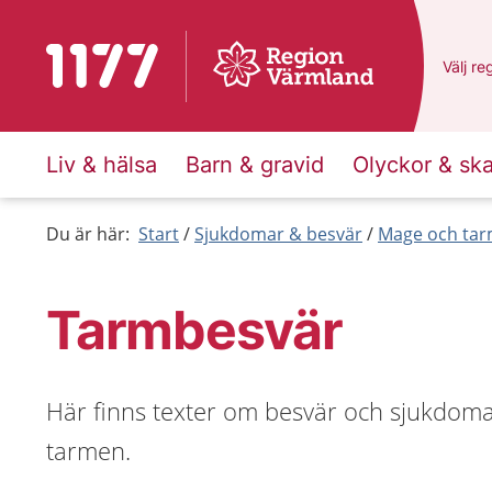
Till startsidan för 1177
Du har
Välj
en
re
Liv & hälsa
Barn & gravid
Olyckor & sk
Du är här:
Start
Sjukdomar & besvär
Mage och ta
Tarmbesvär
Här finns texter om besvär och sjukdom
tarmen.