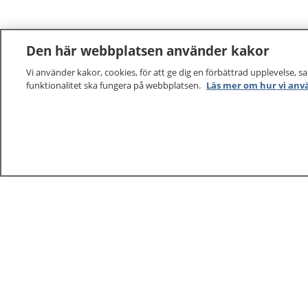
Den här webbplatsen använder kakor
Vi använder kakor, cookies, för att ge dig en förbättrad upplevelse, s
1177
–
tryggt om din hälsa och vård
funktionalitet ska fungera på webbplatsen.
Läs mer om hur vi anv
På 1177.se får du råd om hälsa och information om 
vilka mottagningar du kan kontakta. Logga in för att lä
och göra dina vårdärenden. Ring telefonnummer 1177
sjukvårdsrådgivning dygnet runt.
1177 ger dig råd när du vill må bättre.
1177 – en tjänst från
Inera.