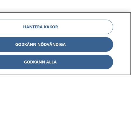
HANTERA KAKOR
GODKÄNN NÖDVÄNDIGA
Om 1177
Kontakt
GODKÄNN ALLA
E-tjänster
Press
Aktuellt
Digital tillgänglighet
Inställningar för kakor
av personuppgifter
Hantering av kakor