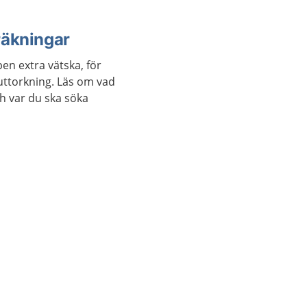
räkningar
n extra vätska, för
 uttorkning. Läs om vad
ch var du ska söka