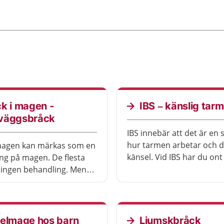
k i magen -
IBS – känslig tarm
väggsbråck
IBS innebär att det är en 
hur tarmen arbetar och 
 magen kan märkas som en
känsel. Vid IBS har du on
ng på magen. De flesta
och diarré eller förstoppn
ingen behandling. Men
Symtomen kan ibland vara
r stora besvär kan du
besvärliga, men ofta går d
li opererad.
minska dem genom att u
viss mat eller genom att
telmage hos barn
Ljumskbråck