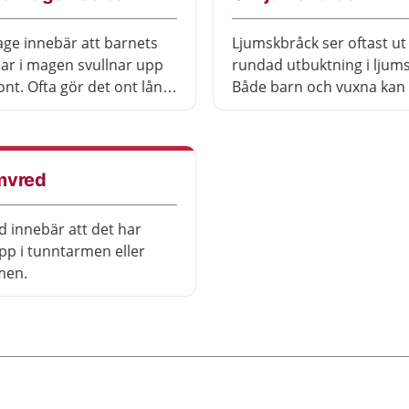
receptfria läkemedel.
ge innebär att barnets
Ljumskbråck ser oftast u
lar i magen svullnar upp
rundad utbuktning i ljum
ont. Ofta gör det ont långt
Både barn och vuxna kan 
gen, på höger sida. Det är
ljumskbråck.
tt barnet har haft en
ng innan. Symtomen liknar
blindtarmsinflammation,
mvred
farliga och går över av sig
an behandling.
 innebär att det har
opp i tunntarmen eller
men.