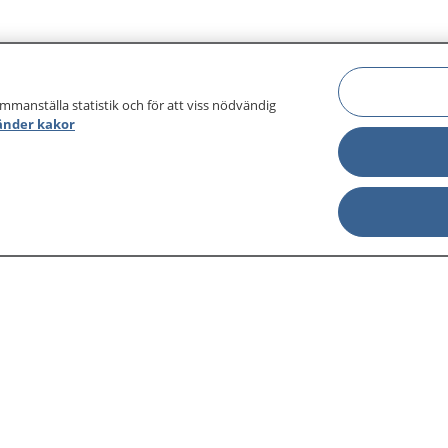
ammanställa statistik och för att viss nödvändig
änder kakor
sjukdomar och
Other languages
sa din journal
Lättläst svenska
 för
Behandling 