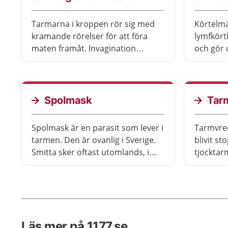
oavsett ålder.
Tarmarna i kroppen rör sig med
Körtelma
kramande rörelser för att föra
lymfkört
maten framåt. Invagination
och gör 
innebär att en del av tarmen har
ned i ma
rört sig in i den efterföljande
vanligt a
delen. Barnet får då ont eftersom
förkylni
det blir stopp i tarmen, så kallat
dem vid 
Spolmask
Tar
tarmvred. Invagination är
men är o
vanligast hos barn som är mellan
själv ut
Spolmask är en parasit som lever i
Tarmvred
tre månader och två år.
tarmen. Den är ovanlig i Sverige.
blivit st
Smitta sker oftast utomlands, i
tjocktar
områden där vattnet kan vara
förorenat. Med läkemedel dör
spolmasken och försvinner ur
kroppen efter ett par dagar.
Läs mer på 1177.se