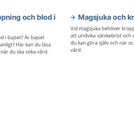
ppning och blod i
Magsjuka och k
Vid magsjuka behöver kroppe
att undvika vätskebrist och
od i bajset? Är bajset
du kan göra själv och när o
vanligt? Här kan du läsa
vård.
 när du ska söka vård.