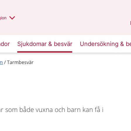
 valt region
 annan
gion
Värmland
.
ador
Sjukdomar & besvär
Undersökning & b
rm
Tarmbesvär
ar som både vuxna och barn kan få i