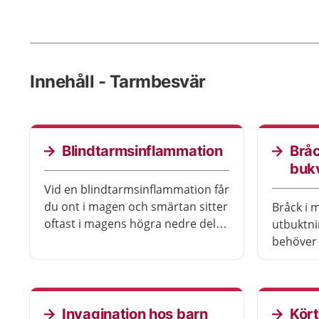
Innehåll - Tarmbesvär
Blindtarmsinflammation
Bråc
buk
Vid en blindtarmsinflammation får
du ont i magen och smärtan sitter
Bråck i
oftast i magens högra nedre del.
utbuktni
Blindtarmsinflammation opereras
behöver 
oftast, men kan ibland behandlas
om du ha
med antibiotika. De flesta som blir
behöva b
sjuka är mellan tio och tjugofem
år gamla, men du kan bli sjuk
Invagination hos barn
Kör