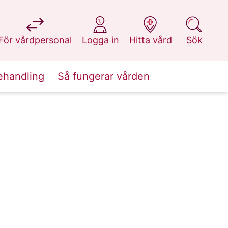
på 1177.se
på 1177.se
på 1177.se
på 1177.se
För vårdpersonal
Logga in
Hitta vård
Sök
ehandling
Så fungerar vården