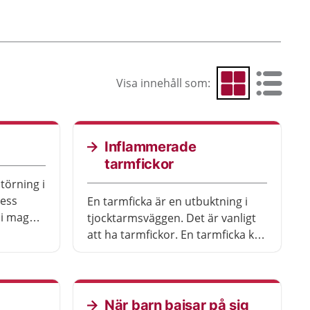
Visa innehåll som:
Visa som rutnät
Visa som 
Inflammerade
tarmfickor
störning i
dess
En tarmficka är en utbuktning i
t i magen
tjocktarmsväggen. Det är vanligt
ing.
att ha tarmfickor. En tarmficka kan
 väldigt
bli inflammerad och göra ont.
et att
Inflammerad tarmficka kallas
ndvika
också för divertikulit.
 använda
När barn bajsar på sig