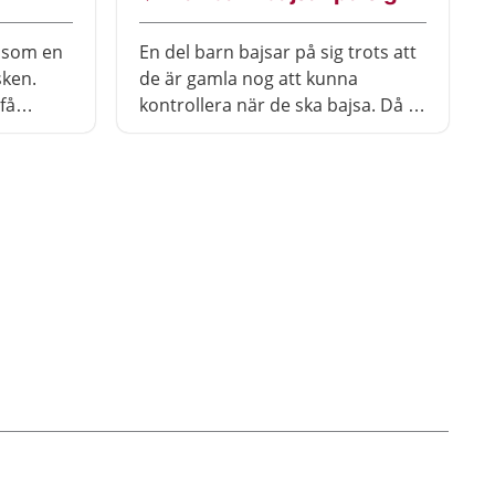
t som en
En del barn bajsar på sig trots att
sken.
de är gamla nog att kunna
få
kontrollera när de ska bajsa. Då är
det viktigt att ta reda på orsaken
och försöka hjälpa barnet.