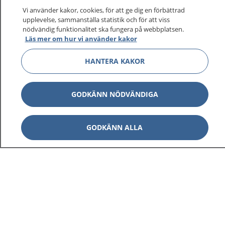
På 1177.se får du råd om hälsa och information om
Vi använder kakor, cookies, för att ge dig en förbättrad
sjukdomar och vilka mottagningar du kan kontakta.
upplevelse, sammanställa statistik och för att viss
Logga in för att läsa din journal och göra dina
nödvändig funktionalitet ska fungera på webbplatsen.
Läs mer om hur vi använder kakor
vårdärenden. Ring telefonnummer 1177 för
sjukvårdsrådgivning dygnet runt.
HANTERA KAKOR
1177 ger dig råd när du vill må bättre.
GODKÄNN NÖDVÄNDIGA
GODKÄNN ALLA
Visa inn
1177 på flera språk
Visa inn
Om 1177
Visa inn
Kontakt
Behandling av personuppgifter