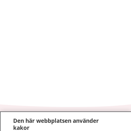
1177
–
tryggt om din hälsa och vård
Den här webbplatsen använder
kakor