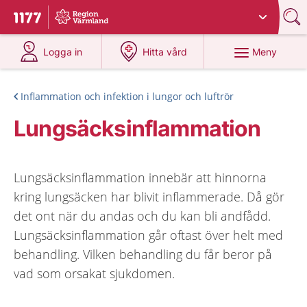
Du har valt region
Värmland
.
Till startsidan för 1177
på 1177.se
på 1177.se
Meny
Logga in
Hitta vård
Inflammation och infektion i lungor och luftrör
Lungsäcksinflammation
Lungsäcksinflammation innebär att hinnorna
kring lungsäcken har blivit inflammerade. Då gör
det ont när du andas och du kan bli andfådd.
Lungsäcksinflammation går oftast över helt med
behandling. Vilken behandling du får beror på
vad som orsakat sjukdomen.