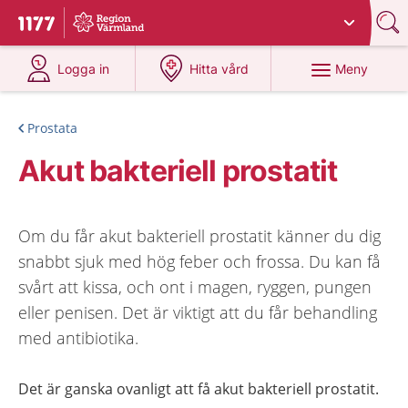
Du har valt region
Värmland
.
Till startsidan för 1177
på 1177.se
på 1177.se
Meny
Logga in
Hitta vård
Prostata
Akut bakteriell prostatit
Om du får akut bakteriell prostatit känner du dig
snabbt sjuk med hög feber och frossa. Du kan få
svårt att kissa, och ont i magen, ryggen, pungen
eller penisen. Det är viktigt att du får behandling
med antibiotika.
Det är ganska ovanligt att få akut bakteriell prostatit.