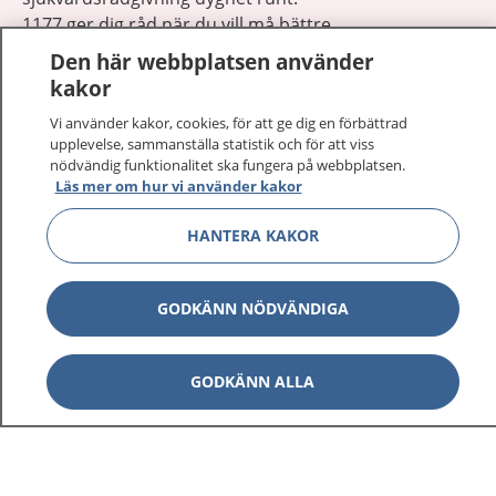
1177 ger dig råd när du vill må bättre.
Den här webbplatsen använder
kakor
Vi använder kakor, cookies, för att ge dig en förbättrad
upplevelse, sammanställa statistik och för att viss
Visa inn
nödvändig funktionalitet ska fungera på webbplatsen.
1177 på flera språk
Läs mer om hur vi använder kakor
Visa inn
Om 1177
HANTERA KAKOR
Visa inn
Kontakt
GODKÄNN NÖDVÄNDIGA
Behandling av personuppgifter
GODKÄNN ALLA
Hantering av kakor
Inställningar för kakor