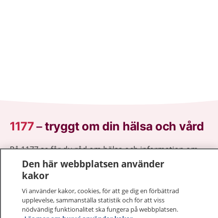
1177
–
tryggt om din hälsa och vård
På 1177.se får du råd om hälsa och information om
sjukdomar och vilka mottagningar du kan kontakta.
Den här webbplatsen använder
Logga in för att läsa din journal och göra dina
kakor
vårdärenden. Ring telefonnummer 1177 för
Vi använder kakor, cookies, för att ge dig en förbättrad
sjukvårdsrådgivning dygnet runt.
upplevelse, sammanställa statistik och för att viss
1177 ger dig råd när du vill må bättre.
nödvändig funktionalitet ska fungera på webbplatsen.