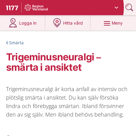
Du har valt region
Värmland
.
Till startsidan för 1177
på 1177.se
på 1177.se
Meny
Logga in
Hitta vård
Smärta
Trigeminusneuralgi –
smärta i ansiktet
Trigeminusneuralgi är korta anfall av intensiv och
plötslig smärta i ansiktet. Du kan själv försöka
lindra och förebygga smärtan. Ibland försvinner
den av sig själv. Men ibland behövs behandling.