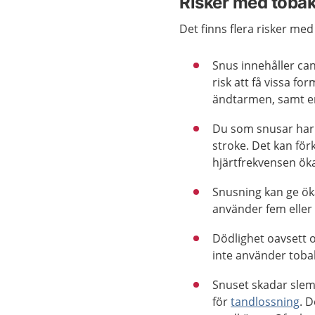
Risker med toba
Det finns flera risker med
Snus innehåller c
risk att få vissa f
ändtarmen, samt e
Du som snusar har e
stroke. Det kan för
hjärtfrekvensen öka
Snusning kan ge ök
använder fem eller 
Dödlighet oavsett 
inte använder toba
Snuset skadar slem
för
tandlossning
. 