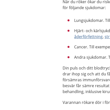
När du röker ökar du risk
för följande sjukdomar:
Lungsjukdomar. Ti
Hjärt- och kärlsjuk
åderförfettning
,
st
Cancer. Till exempe
Andra sjukdomar. T
Din puls och ditt blodtry
drar ihop sig och att du 
försämras immunförsvare
besvär får sämre resultat
behandling, inklusive kiru
Varannan rökare dör i fört