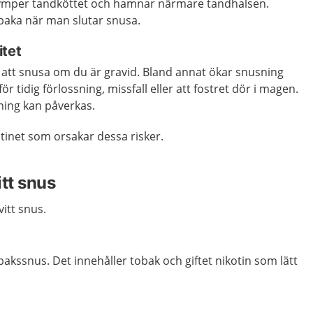
rymper tandköttet och hamnar närmare tandhalsen.
llbaka när man slutar snusa.
itet
d att snusa om du är gravid. Bland annat ökar snusning
 för tidig förlossning, missfall eller att fostret dör i magen.
ing kan påverkas.
otinet som orsakar dessa risker.
tt snus
itt snus.
bakssnus. Det innehåller tobak och giftet nikotin som lätt