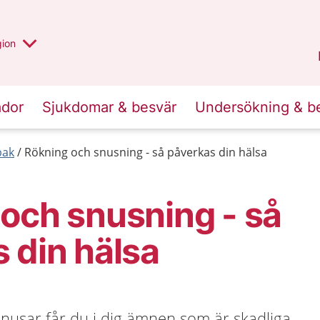
 valt region
 annan
gion
Värmland
.
ador
Sjukdomar & besvär
Undersökning & b
bak
Rökning och snusning - så påverkas din hälsa
och snusning - så
 din hälsa
snusar får du i dig ämnen som är skadliga