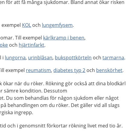
en för att få många sjukdomar. Bland annat ökar risken
ll exempel
KOL
och
lungemfysem
.
domar. Till exempel
kärlkramp i benen
,
roke
och
hjärtinfarkt
.
l i
lungorna
,
urinblåsan
,
bukspottkörteln
och
tarmarna
.
ill exempel
reumatism
,
diabetes typ 2
och
benskörhet
.
ck ökar när du röker. Rökning gör också att dina blodkärl
får sämre kondition. Dessutom
t. Du som behandlas för någon sjukdom eller något
 på behandlingen om du röker. Det gäller vid all slags
rgiska ingrepp.
id och i genomsnitt förkortar rökning livet med tio år.