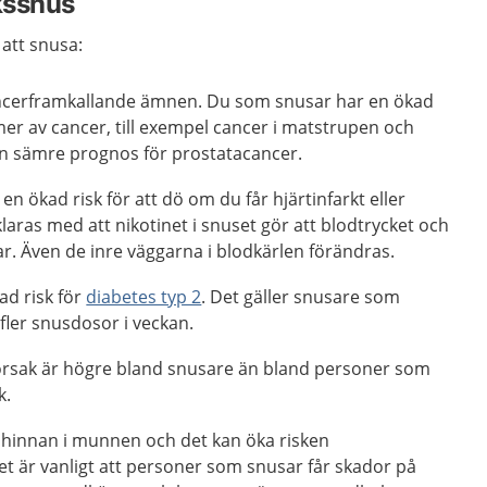
kssnus
 att snusa:
ancerframkallande ämnen. Du som snusar har en ökad
ormer av cancer, till exempel cancer i matstrupen och
n sämre prognos för prostatacancer.
n ökad risk för att dö om du får hjärtinfarkt eller
klaras med att nikotinet i snuset gör att blodtrycket och
r. Även de inre väggarna i blodkärlen förändras.
ad risk för
diabetes typ 2
. Det gäller snusare som
fler snusdosor i veckan.
orsak är högre bland snusare än bland personer som
k.
hinnan i munnen och det kan öka risken
Det är vanligt att personer som snusar får skador på