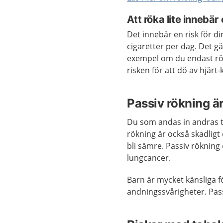
Att röka lite innebär
Det innebär en risk för d
cigaretter per dag. Det gä
exempel om du endast röke
risken för att dö av hjär
Passiv rökning ä
Du som andas in andras to
rökning är också skadligt 
bli sämre. Passiv rökning 
lungcancer.
Barn är mycket känsliga fö
andningssvårigheter. Pass