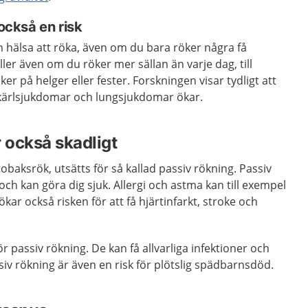
 också en risk
in hälsa att röka, även om du bara röker några få
ller även om du röker mer sällan än varje dag, till
r på helger eller fester. Forskningen visar tydligt att
t-kärlsjukdomar och lungsjukdomar ökar.
r också skadligt
baksrök, utsätts för så kallad passiv rökning. Passiv
och kan göra dig sjuk. Allergi och astma kan till exempel
ökar också risken för att få hjärtinfarkt, stroke och
r passiv rökning. De kan få allvarliga infektioner och
iv rökning är även en risk för plötslig spädbarnsdöd.