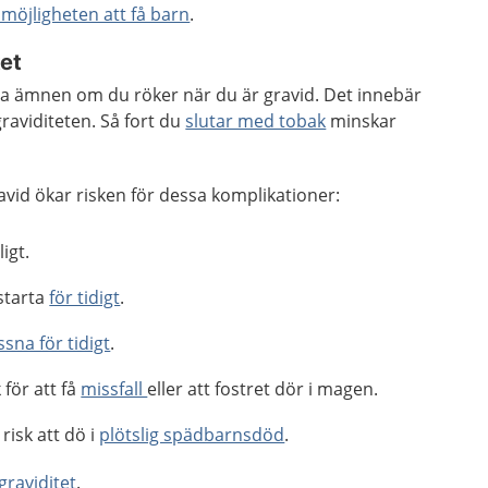
möjligheten att få barn
.
tet
iga ämnen om du röker när du är gravid. Det innebär
graviditeten. Så fort du
slutar med tobak
minskar
vid ökar risken för dessa komplikationer:
igt.
starta
för tidigt
.
sna för tidigt
.
 för att få
missfall
eller att fostret dör i magen.
risk att dö i
plötslig spädbarnsdöd
.
raviditet
.