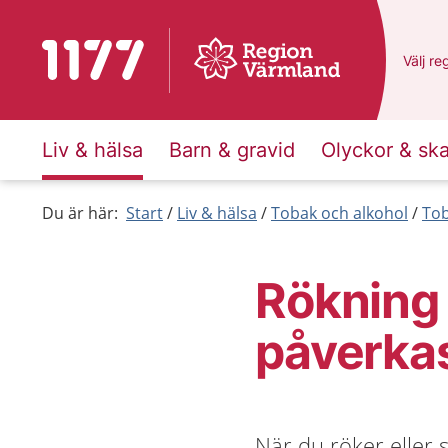
Till startsidan för 1177
Du har
Välj
en
re
Liv & hälsa
Barn & gravid
Olyckor & sk
Du är här:
Start
Liv & hälsa
Tobak och alkohol
To
Rökning 
påverkas
När du röker eller 