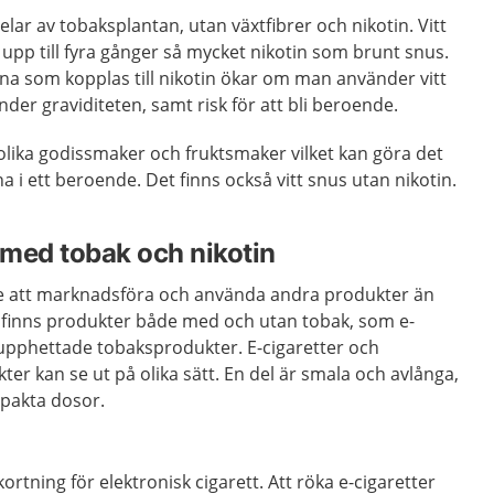
delar av tobaksplantan, utan växtfibrer och nikotin. Vitt
 upp till fyra gånger så mycket nikotin som brunt snus.
erna som kopplas till nikotin ökar om man använder vitt
under graviditeten, samt risk för att bli beroende.
olika godissmaker och fruktsmaker vilket kan göra det
na i ett beroende. Det finns också vitt snus utan nikotin.
med tobak och nikotin
gare att marknadsföra och använda andra produkter än
t finns produkter både med och utan tobak, som e-
 upphettade tobaksprodukter. E-cigaretter och
r kan se ut på olika sätt. En del är smala och avlånga,
pakta dosor.
kortning för elektronisk cigarett. Att röka e-cigaretter