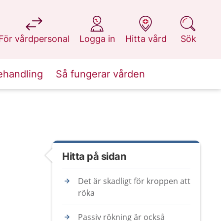
på 1177.se
på 1177.se
på 1177.se
på 1177.se
För vårdpersonal
Logga in
Hitta vård
Sök
ehandling
Så fungerar vården
Hitta på sidan
Det är skadligt för kroppen att
röka
Passiv rökning är också