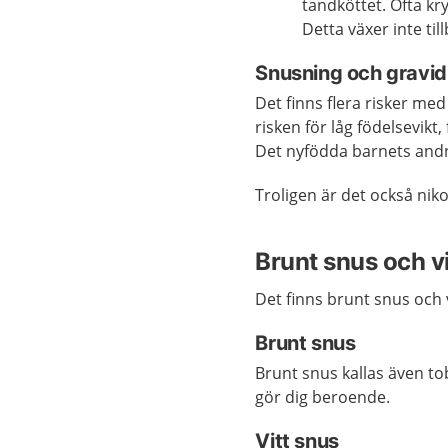
tandköttet. Ofta k
Detta växer inte ti
Snusning och gravid
Det finns flera risker me
risken för låg födelsevikt,
Det nyfödda barnets andn
Troligen är det också nik
Brunt snus och vi
Det finns brunt snus och v
Brunt snus
Brunt snus kallas även to
gör dig beroende.
Vitt snus