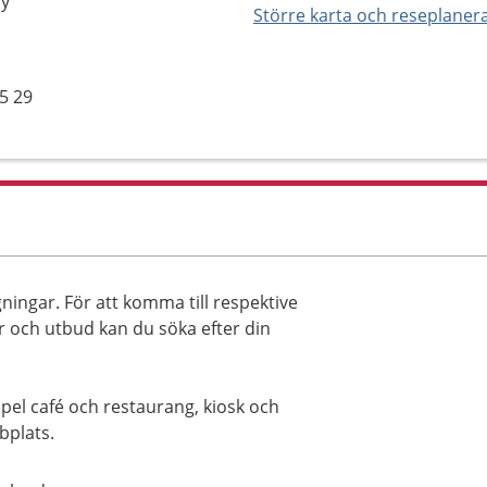
by
Större karta och reseplaner
85 29
ningar. För att komma till respektive
 och utbud kan du söka efter din
mpel café och restaurang, kiosk och
bplats.