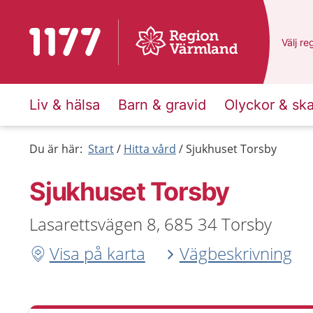
Till startsidan för 1177
Du har
Välj
en
re
Liv & hälsa
Barn & gravid
Olyckor & sk
Du är här:
Start
Hitta vård
Sjukhuset Torsby
Sjukhuset Torsby
Lasarettsvägen 8, 685 34 Torsby
Visa på karta
Vägbeskrivning