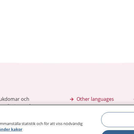
sjukdomar och
Other languages
sa din journal
Lättläst svenska
 för
ammanställa statistik och för att viss nödvändig
änder kakor