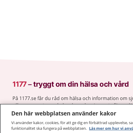
1177
–
tryggt om din hälsa och vård
På 1177.se får du råd om hälsa och information om 
vilka mottagningar du kan kontakta. Logga in för att lä
Den här webbplatsen använder kakor
och göra dina vårdärenden. Ring telefonnummer 1177
sjukvårdsrådgivning dygnet runt.
Vi använder kakor, cookies, för att ge dig en förbättrad upplevelse, s
1177 ger dig råd när du vill må bättre.
funktionalitet ska fungera på webbplatsen.
Läs mer om hur vi anv