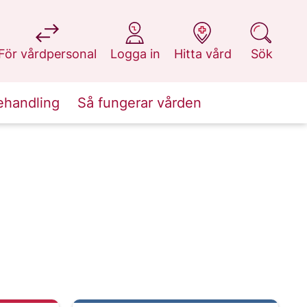
på 1177.se
på 1177.se
på 1177.se
på 1177.se
För vårdpersonal
Logga in
Hitta vård
Sök
ehandling
Så fungerar vården