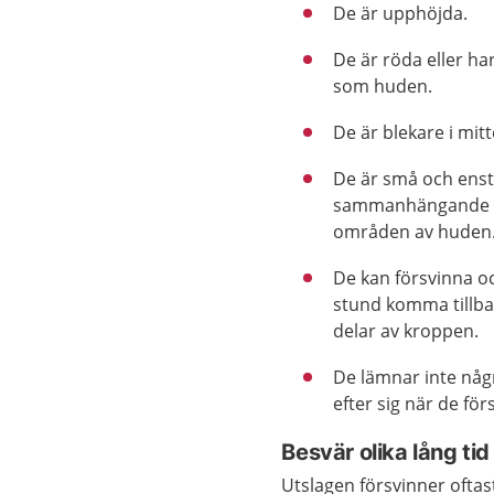
De är upphöjda.
De är röda eller h
som huden.
De är blekare i mitt
De är små och enst
sammanhängande ö
områden av huden
De kan försvinna oc
stund komma tillb
delar av kroppen.
De lämnar inte nå
efter sig när de för
Besvär olika lång tid
Utslagen försvinner oftast