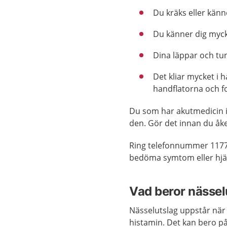
Du kräks eller känn
Du känner dig mycke
Dina läppar och tu
Det kliar mycket i 
handflatorna och f
Du som har akutmedicin i
den. Gör det innan du åke
Ring telefonnummer 1177
bedöma symtom eller hjäl
Vad beror nässel
Nässelutslag uppstår när 
histamin. Det kan bero på 