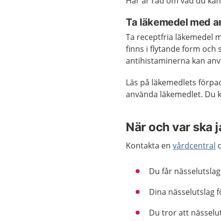
Här är råd om vad du kan
Ta läkemedel med an
Ta receptfria läkemedel m
finns i flytande form och 
antihistaminerna kan an
Läs på läkemedlets förpac
använda läkemedlet. Du k
När och var ska 
Kontakta en
vårdcentral
o
Du får nässelutslag 
Dina nässelutslag f
Du tror att nässelu