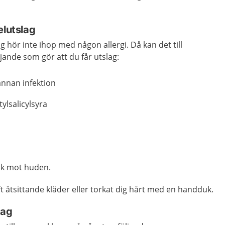
elutslag
ag hör inte ihop med någon allergi. Då kan det till
jande som gör att du får utslag:
 annan infektion
ylsalicylsyra
yck mot huden.
ft åtsittande kläder eller torkat dig hårt med en handduk.
lag