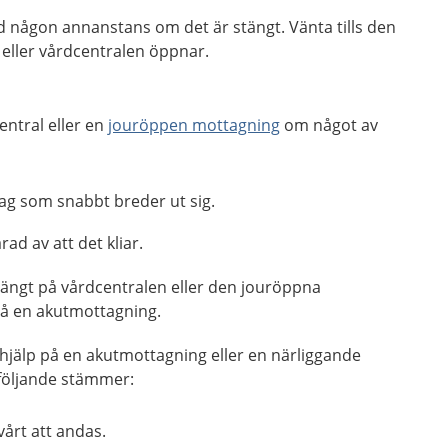
d någon annanstans om det är stängt. Vänta tills den
eller vårdcentralen öppnar.
entral eller en
jouröppen mottagning
om något av
slag som snabbt breder ut sig.
ad av att det kliar.
stängt på vårdcentralen eller den jouröppna
på en akutmottagning.
 hjälp på en akutmottagning eller en närliggande
följande stämmer:
vårt att andas.