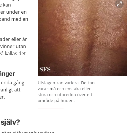
e kan
ger under en
amband med en
ader eller år
svinner utan
å kallas det
gånger
Förstora bilden
n enda gång
Utslagen kan variera. De kan
vara små och enstaka eller
vanligt att
stora och utbredda över ett
er.
område på huden.
själv?