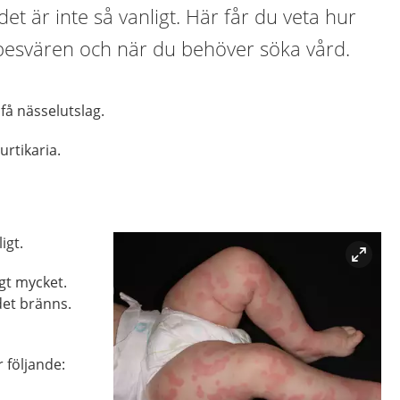
det är inte så vanligt. Här får du veta hur
 besvären och när du behöver söka vård.
få nässelutslag.
urtikaria.
igt.
igt mycket.
et bränns.
r följande: