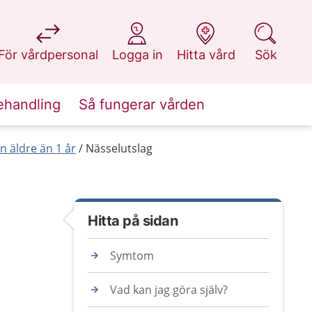
på 1177.se
på 1177.se
på 1177.se
på 1177.se
För vårdpersonal
Logga in
Hitta vård
Sök
ehandling
Så fungerar vården
 äldre än 1 år
Nässelutslag
Hitta på sidan
Symtom
Vad kan jag göra själv?