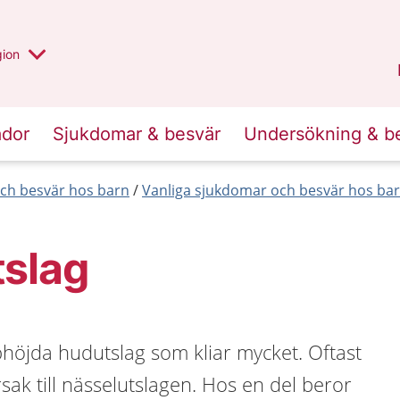
 valt region
 annan
gion
Värmland
.
ador
Sjukdomar & besvär
Undersökning & b
ch besvär hos barn
Vanliga sjukdomar och besvär hos barn
tslag
höjda hudutslag som kliar mycket. Oftast
rsak till nässelutslagen. Hos en del beror