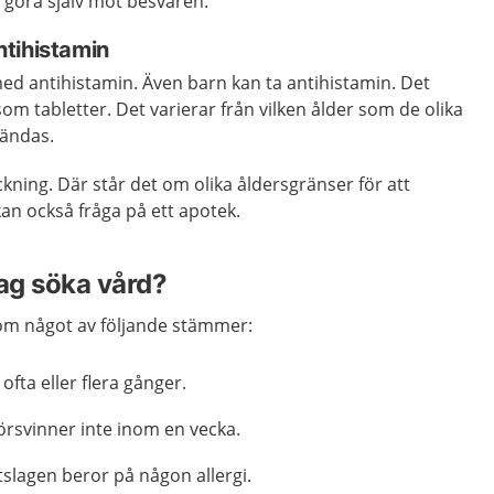
 göra själv mot besvären.
tihistamin
ed antihistamin. Även barn kan ta antihistamin. Det
som tabletter. Det varierar från vilken ålder som de olika
vändas.
kning. Där står det om olika åldersgränser för att
an också fråga på ett apotek.
jag söka vård?
m något av följande stämmer:
ofta eller flera gånger.
örsvinner inte inom en vecka.
tslagen beror på någon allergi.