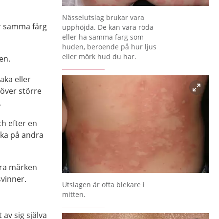
Förstora bilden
Nässelutslag brukar vara
ar samma färg
upphöjda. De kan vara röda
eller ha samma färg som
huden, beroende på hur ljus
eller mörk hud du har.
en.
aka eller
ver större
.
h efter en
aka på andra
gra märken
svinner.
Förstora bilden
Utslagen är ofta blekare i
mitten.
 av sig själva