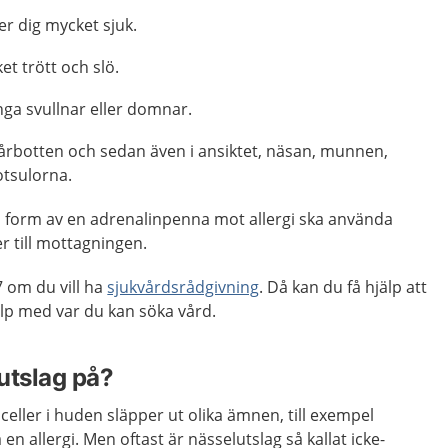
er dig mycket sjuk.
t trött och slö.
nga svullnar eller domnar.
hårbotten och sedan även i ansiktet, näsan, munnen,
otsulorna.
 form av en adrenalinpenna mot allergi ska använda
r till mottagningen.
 om du vill ha
sjukvårdsrådgivning
. Då kan du få hjälp att
p med var du kan söka vård.
utslag på?
celler i huden släpper ut olika ämnen, till exempel
en allergi. Men oftast är nässelutslag så kallat icke-