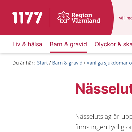
Till startsidan för 1177
Du har
Välj
en
re
Liv & hälsa
Barn & gravid
Olyckor & sk
Du är här:
Start
Barn & gravid
Vanliga sjukdomar o
Nässelu
Nässelutslag är upp
finns ingen tydlig o