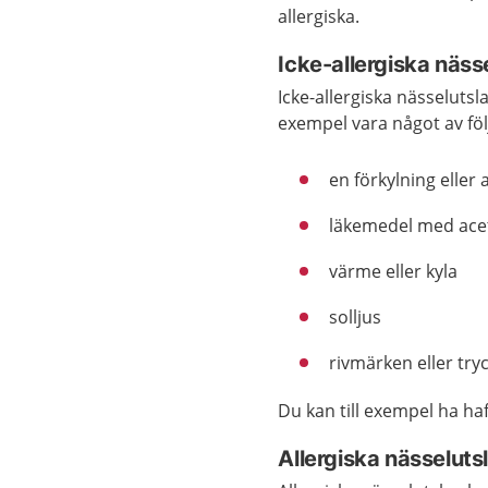
allergiska.
Icke-allergiska näss
Icke-allergiska nässelutsl
exempel vara något av föl
en förkylning eller
läkemedel med acet
värme eller kyla
solljus
rivmärken eller tr
Du kan till exempel ha ha
Allergiska nässeluts