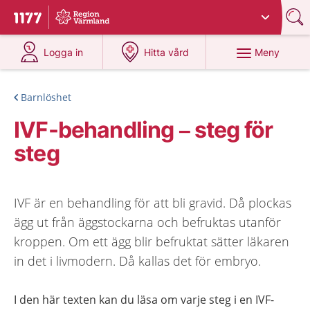
Du har valt region
Värmland
.
Till startsidan för 1177
på 1177.se
på 1177.se
Meny
Logga in
Hitta vård
Barnlöshet
IVF-behandling – steg för
steg
IVF är en behandling för att bli gravid. Då plockas
ägg ut från äggstockarna och befruktas utanför
kroppen. Om ett ägg blir befruktat sätter läkaren
in det i livmodern. Då kallas det för embryo.
I den här texten kan du läsa om varje steg i en IVF-