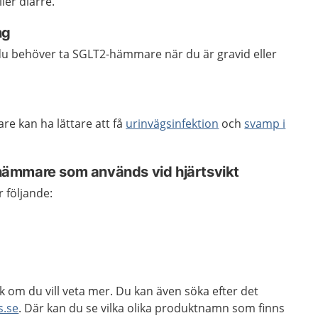
ler diarré.
ng
u behöver ta SGLT2-hämmare när du är gravid eller
e kan ha lättare att få
urinvägsinfektion
och
svamp i
ämmare som används vid hjärtsvikt
 följande:
k om du vill veta mer. Du kan även söka efter det
s.se
. Där kan du se vilka olika produktnamn som finns