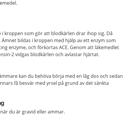
kemedel.
 i kroppen som gör att blodkärlen drar ihop sig. Då
gt. Ämnet bildas i kroppen med hjälp av ett enzym som
ting enzyme, och förkortas ACE. Genom att läkemedlet
nsin-2 vidgas blodkärlen och avlastar hjärtat.
ämmare kan du behöva börja med en låg dos och sedan
annars få besvär med yrsel på grund av det sänkta
ng
 när du är gravid eller ammar.