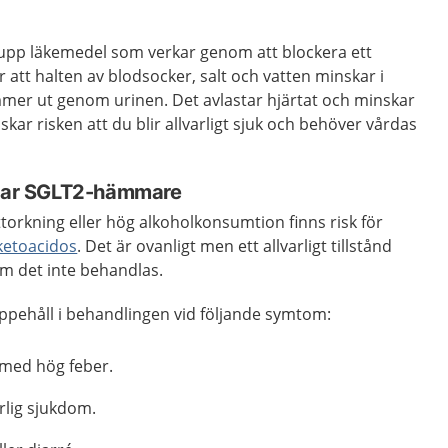
pp läkemedel som verkar genom att blockera ett
r att halten av blodsocker, salt och vatten minskar i
mmer ut genom urinen. Det avlastar hjärtat och minskar
ar risken att du blir allvarligt sjuk och behöver vårdas
 tar SGLT2-hämmare
ttorkning eller hög alkoholkonsumtion finns risk för
 ketoacidos
. Det är ovanligt men ett allvarligt tillstånd
om det inte behandlas.
ppehåll i behandlingen vid följande symtom:
 med hög feber.
arlig sjukdom.