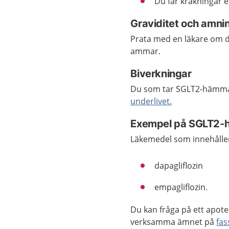
Du får kräkningar el
Graviditet och amni
Prata med en läkare om d
ammar.
Biverkningar
Du som tar SGLT2-hämmar
underlivet.
Exempel på SGLT2-h
Läkemedel som innehåller
dapagliflozin
empagliflozin.
Du kan fråga på ett apote
verksamma ämnet på
fas