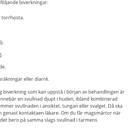
v följande biverkningar:
 torrhosta.
rk
.
g.
de.
räkningar eller diarré.
ig biverkning som kan uppstå i början av behandlingen är
 innebär en svullnad djupt i huden, ibland kombinerad
mmer svullnaden i ansiktet, tungan eller svalget. Då ska
ch genast kontaktaen läkare. Om du får magsmärtor när
det bero på samma slags svullnad i tarmens