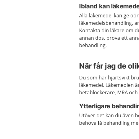
Ibland kan läkemede
Alla läkemedel kan ge oön
läkemedelsbehandling, and
Kontakta din läkare om d
annan dos, prova ett anna
behandling.
När får jag de ol
Du som har hjärtsvikt bru
läkemedel. Läkemedlen ä
betablockerare, MRA oc
Ytterligare behandli
Utöver det kan du även b
behöva få behandling m