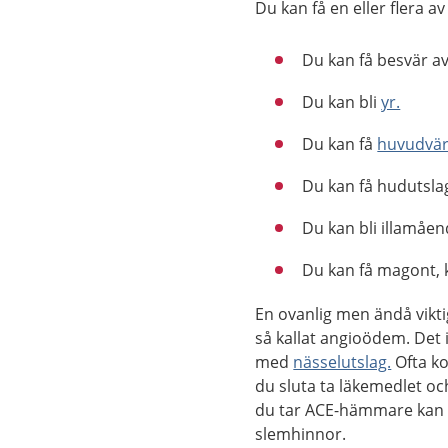
Du kan få en eller flera a
Du kan få besvär av
Du kan bli
yr.
Du kan få
huvudvä
Du kan få hudutsla
Du kan bli illamåen
Du kan få magont, k
En ovanlig men ändå vikt
så kallat angioödem. Det
med
nässelutslag.
Ofta ko
du sluta ta läkemedlet o
du tar ACE-hämmare kan 
slemhinnor.