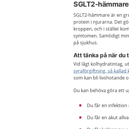
SGLT2-hämmare
SGLT2-hämmare är en gru
protein i njurarna. Det gö
kroppen, och i stället ko
symtomen. Samtidigt minsk
på sjukhus.
Att tänka på när du
Vid lågt kolhydratintag, u
syraförgiftning, så kallad
som kan bli livshotande 
Du kan behöva göra ett u
Du får en infektion
Du får en akut allv