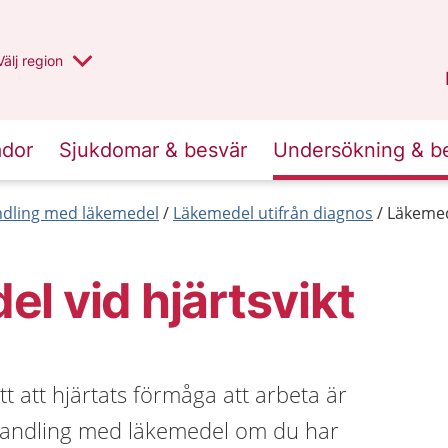
Du har valt region
Välj
en annan
region
Uppsala län
.
ador
Sjukdomar & besvär
Undersökning & b
dling med läkemedel
Läkemedel utifrån diagnos
Läkemede
l vid hjärtsvikt
tt att hjärtats förmåga att arbeta är
handling med läkemedel om du har