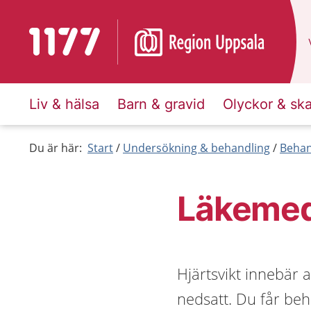
Till startsidan för 1177
Liv & hälsa
Barn & gravid
Olyckor & sk
Du är här:
Start
Undersökning & behandling
Behan
Läkemede
Hjärtsvikt innebär a
nedsatt. Du får be