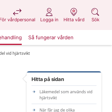
på 1177.se
på 1177.se
på 1177.se
på 1177.se
För vårdpersonal
Logga in
Hitta vård
Sök
ehandling
Så fungerar vården
l vid hjärtsvikt
Hitta på sidan
Läkemedel som används vid
hjärtsvikt
När får jag de olika