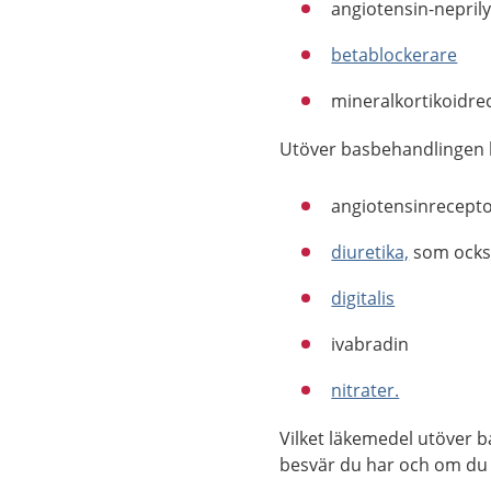
angiotensin-nepril
betablockerare
mineralkortikoidre
Utöver basbehandlingen k
angiotensinrecepto
diuretika,
som också
digitalis
ivabradin
nitrater.
Vilket läkemedel utöver b
besvär du har och om du