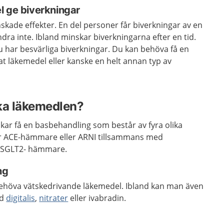
l ge biverkningar
skade effekter. En del personer får biverkningar av en
ra inte. Ibland minskar biverkningarna efter en tid.
u har besvärliga biverkningar. Du kan behöva få en
t läkemedel eller kanske en helt annan typ av
ika läkemedlen?
kar få en basbehandling som består av fyra olika
r ACE-hämmare eller ARNI tillsammans med
h SGLT2- hämmare.
ng
ehöva vätskedrivande läkemedel. Ibland kan man även
ed
digitalis
,
nitrater
eller ivabradin.