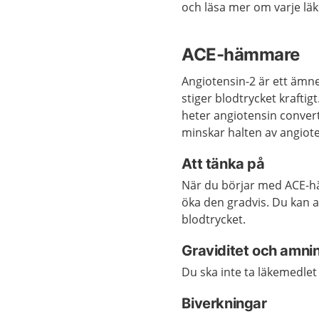
och läsa mer om varje lä
ACE-hämmare
Angiotensin-2 är ett ämne
stiger blodtrycket krafti
heter angiotensin conver
minskar halten av angiote
Att tänka på
När du börjar med ACE-h
öka den gradvis. Du kan 
blodtrycket.
Graviditet och amni
Du ska inte ta läkemedlet
Biverkningar