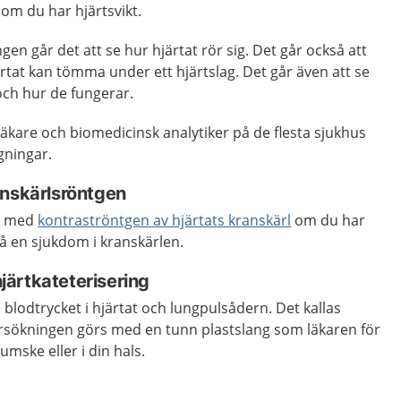
om du har hjärtsvikt.
en går det att se hur hjärtat rör sig. Det går också att
tat kan tömma under ett hjärtslag. Det går även att se
 och hur de fungerar.
äkare och biomedicinsk analytiker på de flesta sjukhus
gningar.
anskärlsröntgen
kt med
kontraströntgen av hjärtats kranskärl
om du har
å en sjukdom i kranskärlen.
ärtkateterisering
lodtrycket i hjärtat och lungpulsådern. Det kallas
rsökningen görs med en tunn plastslang som läkaren för
ljumske eller i din hals.