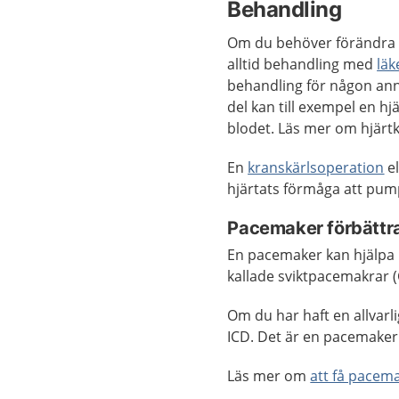
Behandling
Om du behöver förändra d
alltid behandling med
lä
behandling för någon ann
del kan till exempel en h
blodet. Läs mer om hjärtk
En
kranskärlsoperation
el
hjärtats förmåga att pum
Pacemaker förbättr
En pacemaker kan hjälpa h
kallade sviktpacemakrar (
Om du har haft en allvarl
ICD. Det är en pacemaker
Läs mer om
att få pacema