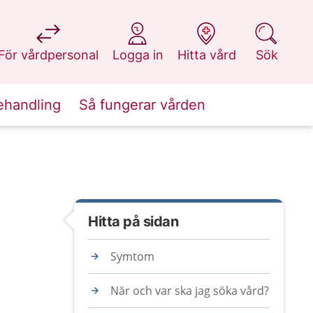
på 1177.se
på 1177.se
på 1177.se
på 1177.se
För vårdpersonal
Logga in
Hitta vård
Sök
ehandling
Så fungerar vården
Hitta på sidan
Symtom
När och var ska jag söka vård?