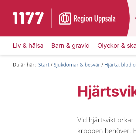
Till startsidan för 1177
Liv & hälsa
Barn & gravid
Olyckor & sk
Du är här:
Start
Sjukdomar & besvär
Hjärta, blod o
Hjärtsvi
Vid hjärtsvikt orka
kroppen behöver. Hjä