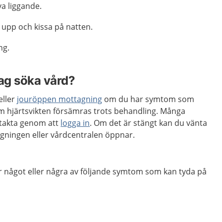
va liggande.
 upp och kissa på natten.
ng.
jag söka vård?
ller
jouröppen mottagning
om du har symtom som
 om hjärtsvikten försämras trots behandling. Många
takta genom att
logga in
. Om det är stängt kan du vänta
agningen eller vårdcentralen öppnar.
r något eller några av följande symtom som kan tyda på