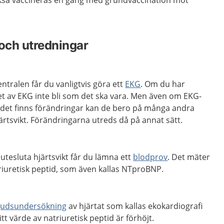
ckså vaccineras en gång med grundvaccination mot
och utredningar
ntralen får du vanligtvis göra ett
EKG
. Om du har
tet av EKG inte bli som det ska vara. Men även om EKG-
 det finns förändringar kan de bero på många andra
ärtsvikt. Förändringarna utreds då på annat sätt.
utesluta hjärtsvikt får du lämna ett
blodprov
. Det mäter
riuretisk peptid, som även kallas NTproBNP.
ljudsundersökning
av hjärtat som kallas ekokardiografi
tt värde av natriuretisk peptid är förhöjt.