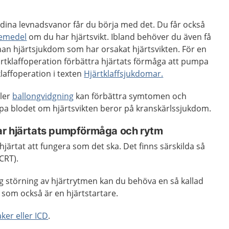
ina levnadsvanor får du börja med det. Du får också
kemedel
om du har hjärtsvikt. Ibland behöver du även få
an hjärtsjukdom som har orsakat hjärtsvikten. För en
järtklaffoperation förbättra hjärtats förmåga att pumpa
laffoperation i texten
Hjärtklaffsjukdomar.
ler
ballongvidgning
kan förbättra symtomen och
pa blodet om hjärtsvikten beror på kranskärlssjukdom.
ar hjärtats pumpförmåga och rytm
järtat att fungera som det ska. Det finns särskilda så
CRT).
ig störning av hjärtrytmen kan du behöva en så kallad
 som också är en hjärtstartare.
ker eller ICD
.