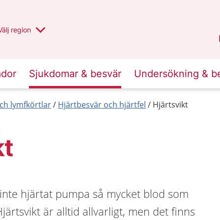
Du har valt region
Välj
en annan
region
Uppsala län
.
ador
Sjukdomar & besvär
Undersökning & b
ch lymfkörtlar
Hjärtbesvär och hjärtfel
Hjärtsvikt
kt
r inte hjärtat pumpa så mycket blod som
rtsvikt är alltid allvarligt, men det finns