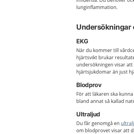
influensa. Du behöver o
lunginflammation.
Undersökningar 
EKG
När du kommer till vårdce
hjärtsvikt brukar resulta
undersökningen visar att
hjärtsjukdomar än just hj
Blodprov
För att läkaren ska kunna 
bland annat så kallad nat
Ultraljud
Du får genomgå en
ultra
om blodprovet visar att di