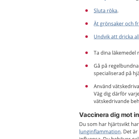
Sluta röka
.
Ät grönsaker och f
Undvik att dricka a
Ta dina läkemedel r
Gå på regelbundna 
specialiserad på hjä
Använd vätskedriva
Väg dig därför varj
vätskedrivande beh
Vaccinera dig mot i
Du som har hjärtsvikt har s
lunginflammation
. Det är