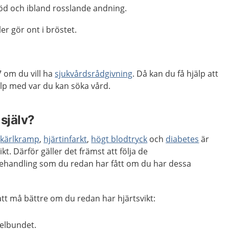
nöd och ibland rosslande andning.
er gör ont i bröstet.
 om du vill ha
sjukvårdsrådgivning
. Då kan du få hjälp att
p med var du kan söka vård.
själv?
,
kärlkramp
,
hjärtinfarkt
,
högt blodtryck
och
diabetes
är
vikt. Därför gäller det främst att följa de
andling som du redan har fått om du har dessa
att må bättre om du redan har hjärtsvikt:
elbundet.