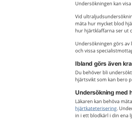
Undersökningen kan visa 
Vid ultraljudsundersökning
mäta hur mycket blod hjär
hur hjärtklaffarna ser ut
Undersökningen görs av l
och vissa specialistmotta
Ibland görs även kr
Du behöver bli undersö
hjärtsvikt som kan bero p
Undersökning med hj
Läkaren kan behöva mäta b
hjärtkateterisering
. Unde
in i ett blodkärl i din ena 