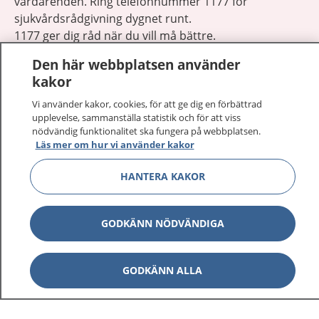
vårdärenden. Ring telefonnummer 1177 för
sjukvårdsrådgivning dygnet runt.
1177 ger dig råd när du vill må bättre.
Den här webbplatsen använder
kakor
Vi använder kakor, cookies, för att ge dig en förbättrad
upplevelse, sammanställa statistik och för att viss
Visa inn
1177 på flera språk
nödvändig funktionalitet ska fungera på webbplatsen.
Läs mer om hur vi använder kakor
Visa inn
Om 1177
HANTERA KAKOR
Visa inn
Kontakt
GODKÄNN NÖDVÄNDIGA
Behandling av personuppgifter
GODKÄNN ALLA
Hantering av kakor