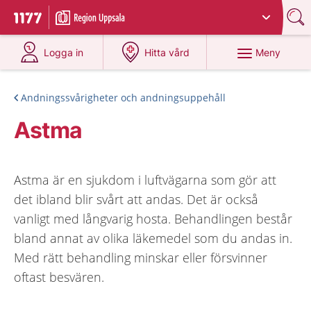
Du har valt region
Uppsala län
.
Till startsidan för 1177
på 1177.se
på 1177.se
Meny
Logga in
Hitta vård
Andningssvårigheter och andningsuppehåll
Astma
Astma är en sjukdom i luftvägarna som gör att
det ibland blir svårt att andas. Det är också
vanligt med långvarig hosta. Behandlingen består
bland annat av olika läkemedel som du andas in.
Med rätt behandling minskar eller försvinner
oftast besvären.