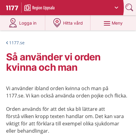
Du har valt region
Uppsala län
.
Till startsidan för 1177
på 1177.se
på 1177.se
Meny
Logga in
Hitta vård
1177.se
Så använder vi orden
kvinna och man
Vi använder ibland orden kvinna och man på
1177.se. Vi kan också använda orden pojke och flicka.
Orden används för att det ska bli lättare att
förstå vilken kropp texten handlar om. Det kan vara
viktigt för att förklara till exempel olika sjukdomar
eller behandlingar.