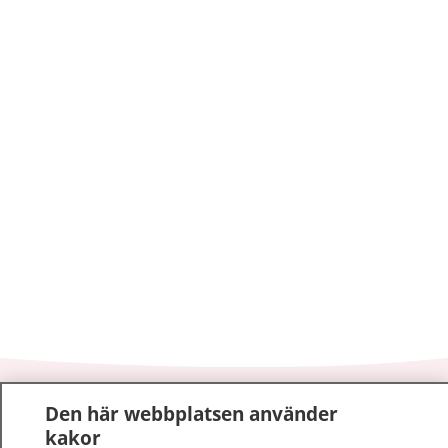
1177
–
tryggt om din hälsa och vård
Den här webbplatsen använder
kakor