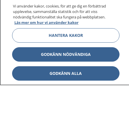
På 1177.se får du råd om hälsa och information om
Vi använder kakor, cookies, för att ge dig en förbättrad
sjukdomar och vilka mottagningar du kan kontakta.
upplevelse, sammanställa statistik och för att viss
Logga in för att läsa din journal och göra dina
nödvändig funktionalitet ska fungera på webbplatsen.
Läs mer om hur vi använder kakor
vårdärenden. Ring telefonnummer 1177 för
sjukvårdsrådgivning dygnet runt.
HANTERA KAKOR
1177 ger dig råd när du vill må bättre.
GODKÄNN NÖDVÄNDIGA
GODKÄNN ALLA
Visa inn
1177 på flera språk
Visa inn
Om 1177
Visa inn
Kontakt
Behandling av personuppgifter