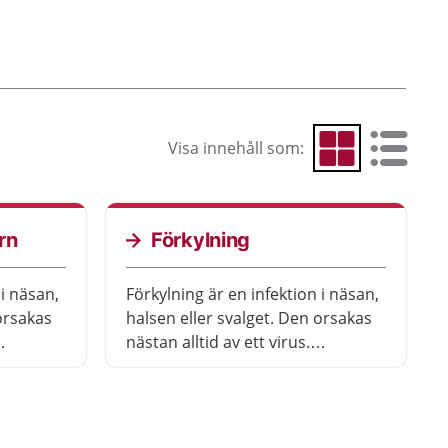
Visa innehåll som:
Visa som rutnät
Visa som 
rn
Förkylning
 i näsan,
Förkylning är en infektion i näsan,
orsakas
halsen eller svalget. Den orsakas
nästan alltid av ett virus.
 av sig
Förkylning brukar gå över av sig
 du kan
själv, men det finns saker du kan
men.
göra för att lindra symtomen.