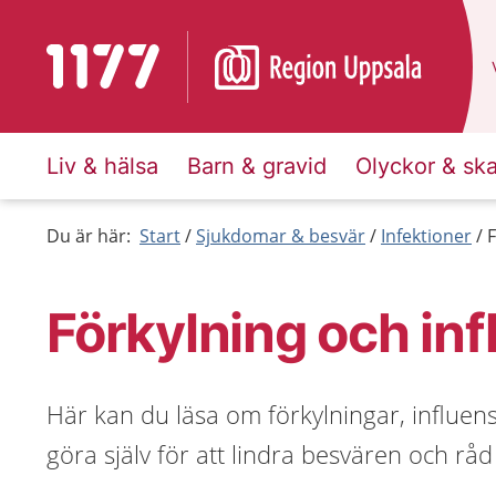
Till startsidan för 1177
Liv & hälsa
Barn & gravid
Olyckor & sk
Du är här:
Start
Sjukdomar & besvär
Infektioner
F
Förkylning och in
Här kan du läsa om förkylningar, influen
göra själv för att lindra besvären och rå