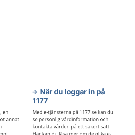
När du loggar in på
1177
, en
Med e-tjänsterna på 1177.se kan du
got annat
se personlig vårdinformation och
i
kontakta vården på ett säkert sätt.
 mot
Här kan du läsa mer om de olika e-