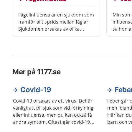
Fågelinfluensa är en sjukdom som
Min son 
framför allt sprids mellan fåglar.
influensa
Sjukdomen orsakas av olika
sa hon a
varianter av fågelinfluensavirus.
läkemede
Vissa varianter av viruset kan
för det f
smitta människor, men det är
kallas R
mycket ovanligt. Ingen människa
för syn
har hittills blivit smittad i Sverige.
Mer på 1177.se
Covid-19
Febe
Covid-19 orsakas av ett virus. Det är
Feber går of
vanligt att bli sjuk som vid förkylning
men ibland
eller influensa, men du kan också få
Här kan du
andra symtom. Oftast går covid-19
barn och v
över av sig själv, men en del behöver