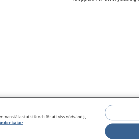
infektionen reagerar ofta k
med en inflammation.
ammanställa statistik och för att viss nödvändig
änder kakor