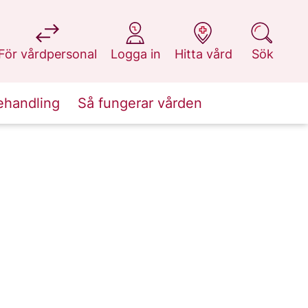
på 1177.se
på 1177.se
på 1177.se
på 1177.se
För vårdpersonal
Logga in
Hitta vård
Sök
ehandling
Så fungerar vården