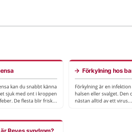
uensa
Förkylning hos ba
uensa kan du snabbt känna
Förkylning är en infektion
et sjuk med ont i kroppen
halsen eller svalget. Den 
eber. De flesta blir friska
nästan alltid av ett virus.
jälva. Du kan göra mycket
Förkylning brukar gå över
ippa bli sjuk.
själv, men det finns saker
göra för att lindra symto
 är Reyes syndrom?