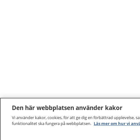
vård på sjukhus.
Den här webbplatsen använder kakor
Vi använder kakor, cookies, för att ge dig en förbättrad upplevelse, s
funktionalitet ska fungera på webbplatsen.
Läs mer om hur vi anv
1177
–
tryggt om din hälsa och vård