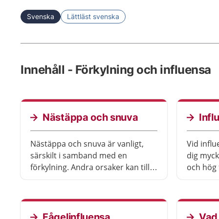
Svenska
Lättläst svenska
Innehåll - Förkylning och influensa
Nästäppa och snuva
Infl
Nästäppa och snuva är vanligt,
Vid infl
särskilt i samband med en
dig myck
förkylning. Andra orsaker kan till
och hög f
exempel vara allergi, känsliga
av sig s
slemhinnor eller graviditet. Ofta
för att sl
går besvären över av sig själv,
men ibland behövs behandling.
Fågelinfluensa
Vad