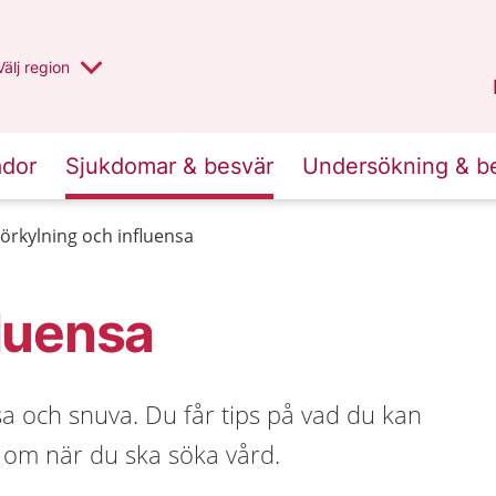
Du har valt region
Välj
en annan
region
Uppsala län
.
ador
Sjukdomar & besvär
Undersökning & b
örkylning och influensa
fluensa
sa och snuva. Du får tips på vad du kan
d om när du ska söka vård.