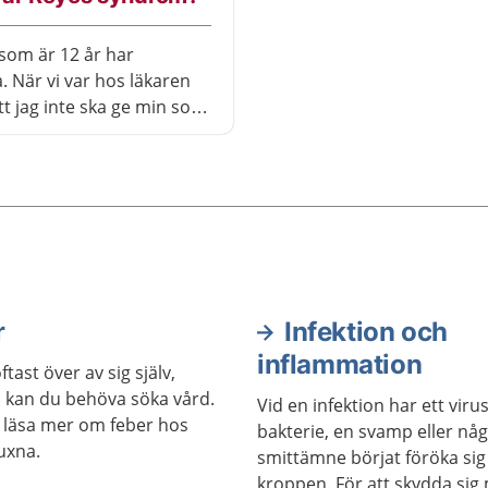
som är 12 år har
. När vi var hos läkaren
tt jag inte ska ge min son
l med acetylsalicylsyra,
inns risk för något som
eyes syndrom. Vad är det
drom?
r
Infektion och
inflammation
tast över av sig själv,
 kan du behöva söka vård.
Vid en infektion har ett virus
 läsa mer om feber hos
bakterie, en svamp eller nå
uxna.
smittämne börjat föröka sig 
kroppen. För att skydda sig