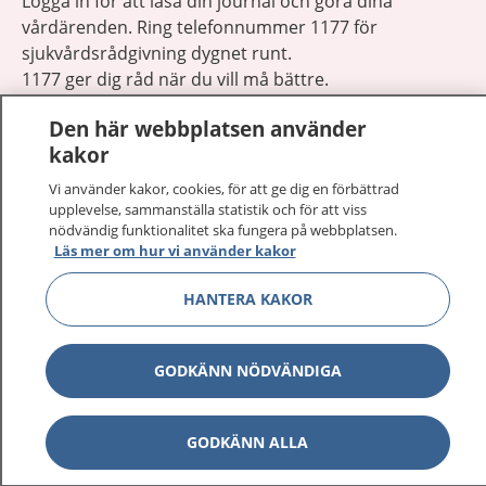
Logga in för att läsa din journal och göra dina
vårdärenden. Ring telefonnummer 1177 för
sjukvårdsrådgivning dygnet runt.
1177 ger dig råd när du vill må bättre.
Den här webbplatsen använder
kakor
Vi använder kakor, cookies, för att ge dig en förbättrad
upplevelse, sammanställa statistik och för att viss
Visa inn
1177 på flera språk
nödvändig funktionalitet ska fungera på webbplatsen.
Läs mer om hur vi använder kakor
Visa inn
Om 1177
HANTERA KAKOR
Visa inn
Kontakt
GODKÄNN NÖDVÄNDIGA
Behandling av personuppgifter
GODKÄNN ALLA
Hantering av kakor