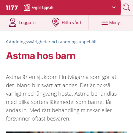
Du har valt region
Uppsala län
.
Till startsidan för 1177
på 1177.se
på 1177.se
Meny
Logga in
Hitta vård
Andningssvårigheter och andningsuppehåll
Astma hos barn
Astma är en sjukdom i luftvägarna som gör att
det ibland blir svårt att andas. Det är också
vanligt med långvarig hosta. Astma behandlas
med olika sorters läkemedel som barnet får
andas in. Med rätt behandling minskar eller
försvinner oftast besvären.