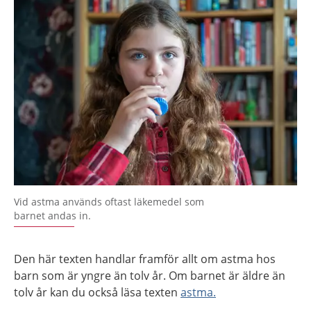
Vid astma används oftast läkemedel som
barnet andas in.
Den här texten handlar framför allt om astma hos
barn som är yngre än tolv år. Om barnet är äldre än
tolv år kan du också läsa texten
astma.