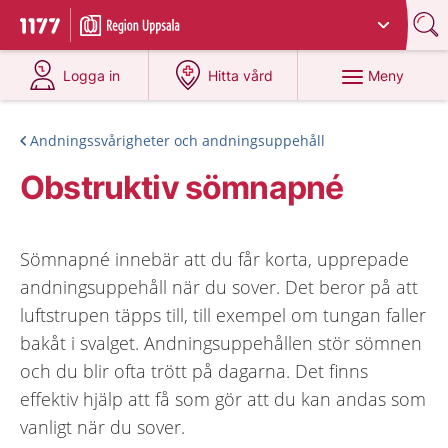
Du har valt region
Uppsala län
.
Till startsidan för 1177
på 1177.se
på 1177.se
Meny
Logga in
Hitta vård
Andningssvårigheter och andningsuppehåll
Obstruktiv sömnapné
Sömnapné innebär att du får korta, upprepade
andningsuppehåll när du sover. Det beror på att
luftstrupen täpps till, till exempel om tungan faller
bakåt i svalget. Andningsuppehållen stör sömnen
och du blir ofta trött på dagarna. Det finns
effektiv hjälp att få som gör att du kan andas som
vanligt när du sover.