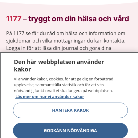
1177
–
tryggt om din hälsa och vård
På 1177.se får du råd om hälsa och information om
sjukdomar och vilka mottagningar du kan kontakta.
Logga in för att läsa din journal och göra dina
vårdärenden. Ring telefonnummer 1177 för
Den här webbplatsen använder
sjukvårdsrådgivning dygnet runt.
kakor
1177 ger dig råd när du vill må bättre.
Vi använder kakor, cookies, för att ge dig en förbättrad
upplevelse, sammanställa statistik och för att viss
nödvändig funktionalitet ska fungera på webbplatsen.
Läs mer om hur vi använder kakor
Visa inn
HANTERA KAKOR
1177 på flera språk
Visa inn
Om 1177
GODKÄNN NÖDVÄNDIGA