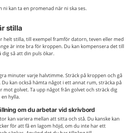
 ni kan ta en promenad när ni ska ses.
 stilla
 helt stilla, till exempel framför datorn, teven eller med
a länge är inte bra för kroppen. Du kan kompensera det till
 dig så att din puls ökar.
ågra minuter varje halvtimme. Sträck på kroppen och gå
. Du kan också hämta något i ett annat rum, sträcka på
er mot golvet. Ta upp något från golvet och sträck dig
 en hylla.
ällning om du arbetar vid skrivbord
or kan variera mellan att sitta och stå. Du kanske kan
cker för att få en lagom höjd, om du inte har ett
ch sänkas. Använd det du har tillgång till.