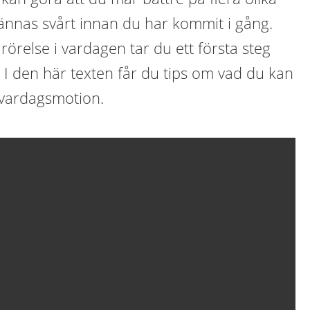
ännas svårt innan du har kommit i gång.
 rörelse i vardagen tar du ett första steg
. I den här texten får du tips om vad du kan
 vardagsmotion.