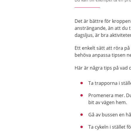
Det är bättre för kroppen
ansträngande, än att du 
dagsljus, är bra aktivitete
Ett enkelt sätt att röra p
behöva anpassa tipsen neda
Här är några tips på vad 
Ta trapporna i ställ
Promenera mer. Du 
bit av vägen hem.
Gå av bussen en hål
Ta cykeln i stället fö