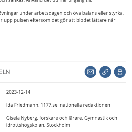
övningar under arbetsdagen och öva balans eller styrka.
r upp pulsen eftersom det gör att blodet lättare når
Dela via mejl
Kopiera län
Skr
KELN
2023-12-14
Ida
Friedmann,
1177.se, nationella redaktionen
Gisela
Nyberg,
forskare och lärare,
Gymnastik och
idrottshögskolan,
Stockholm