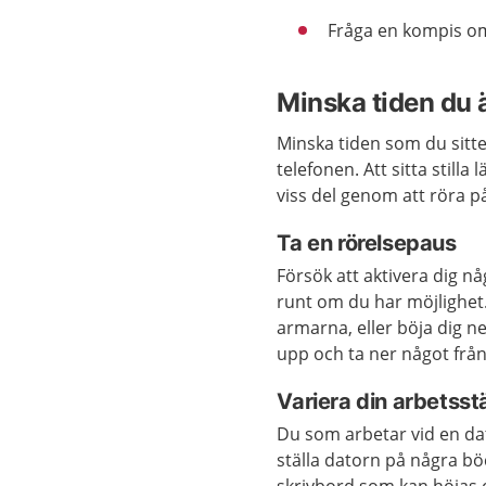
Fråga en kompis om
Minska tiden du är
Minska tiden som du sitter
telefonen. Att sitta still
viss del genom att röra på
Ta en rörelsepaus
Försök att aktivera dig n
runt om du har möjlighet
armarna, eller böja dig n
upp och ta ner något från
Variera din arbetsst
Du som arbetar vid en dat
ställa datorn på några bö
skrivbord som kan höjas o