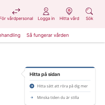
på 1177.se
på 1177.se
på 1177.se
på 1177.se
För vårdpersonal
Logga in
Hitta vård
Sök
ehandling
Så fungerar vården
Hitta på sidan
Hitta sätt att röra på dig mer
Minska tiden du är stilla