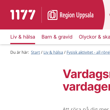
Till startsidan för 1177
Liv & hälsa
Barn & gravid
Olyckor & sk
Du är här:
Start
Liv & hälsa
Fysisk aktivitet - all rör
Vardagsm
vardage
Att röra på dig mer