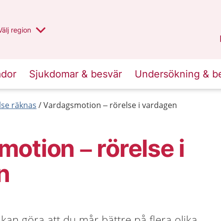
Du har valt region
Välj
en annan
region
Uppsala län
.
ador
Sjukdomar & besvär
Undersökning & b
else räknas
Vardagsmotion – rörelse i vardagen
otion – rörelse i
n
 kan göra att du mår bättre på flera olika