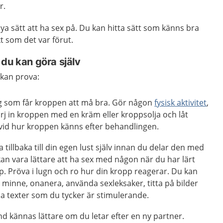
r.
a sätt att ha sex på. Du kan hitta sätt som känns bra
t som det var förut.
du kan göra själv
 kan prova:
g som får kroppen att må bra. Gör någon
fysisk aktivitet
,
örj in kroppen med en kräm eller kroppsolja och låt
 vid hur kroppen känns efter behandlingen.
 tillbaka till din egen lust själv innan du delar den med
an vara lättare att ha sex med någon när du har lärt
. Pröva i lugn och ro hur din kropp reagerar. Du kan
 minne, onanera, använda sexleksaker, titta på bilder
läsa texter som du tycker är stimulerande.
nd kännas lättare om du letar efter en ny partner.