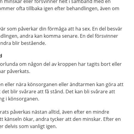
ten minskar eller försvinner helt i samband med en
mmer ofta tillbaka igen efter behandlingen, även om
är som påverkar din förmåga att ha sex. En del besvär
dlingen, andra kan komma senare. En del försvinner
 andra blir bestående.
d
rlunda om någon del av kroppen har tagits bort eller
har påverkats.
n eller nära könsorganen eller ändtarmen kan göra att
t det blir svårare att få stånd. Det kan bli svårare att
ing i könsorganen.
ats påverkas nästan alltid, även efter en mindre
tt känseln ökar, andra tycker att den minskar. Efter en
ler delvis som vanligt igen.