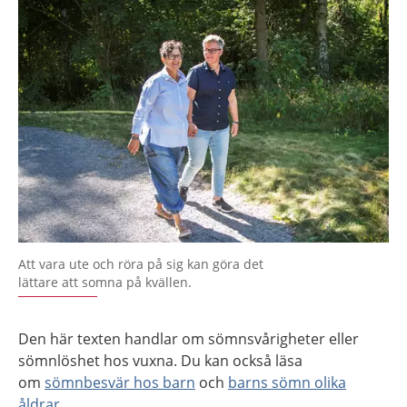
Att vara ute och röra på sig kan göra det
lättare att somna på kvällen.
Den här texten handlar om sömnsvårigheter eller
sömnlöshet hos vuxna. Du kan också läsa
om
sömnbesvär hos barn
och
barns sömn olika
åldrar
.