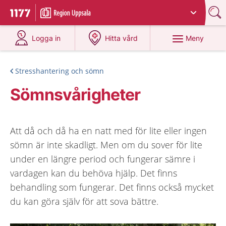
Du har valt region
Uppsala län
.
Till startsidan för 1177
på 1177.se
på 1177.se
Meny
Logga in
Hitta vård
Stresshantering och sömn
Sömnsvårigheter
Att då och då ha en natt med för lite eller ingen
sömn är inte skadligt. Men om du sover för lite
under en längre period och fungerar sämre i
vardagen kan du behöva hjälp. Det finns
behandling som fungerar. Det finns också mycket
du kan göra själv för att sova bättre.