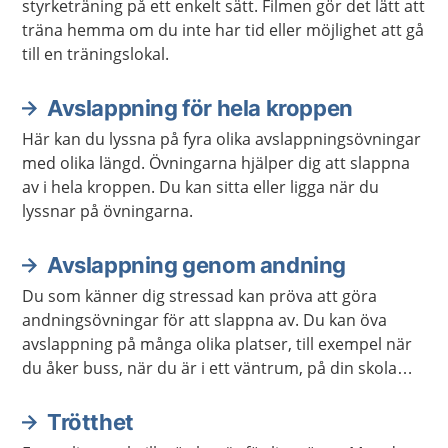
styrketräning på ett enkelt sätt. Filmen gör det lätt att
träna hemma om du inte har tid eller möjlighet att gå
till en träningslokal.
Avslappning för hela kroppen
Här kan du lyssna på fyra olika avslappningsövningar
med olika längd. Övningarna hjälper dig att slappna
av i hela kroppen. Du kan sitta eller ligga när du
lyssnar på övningarna.
Avslappning genom andning
Du som känner dig stressad kan pröva att göra
andningsövningar för att slappna av. Du kan öva
avslappning på många olika platser, till exempel när
du åker buss, när du är i ett väntrum, på din skola
eller arbetsplats. Du kan också öva avslappning när
du ligger ner.
Trötthet