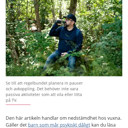
Se till att regelbundet planera in pauser
och avkoppling. Det behöver inte vara
passiva aktiviteter som att vila eller titta
på TV.
Den här artikeln handlar om nedstämdhet hos vuxna.
Gäller det
barn som mår psykiskt dåligt
kan du läsa