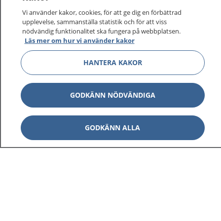
Vi använder kakor, cookies, för att ge dig en förbättrad
upplevelse, sammanställa statistik och för att viss
nödvändig funktionalitet ska fungera på webbplatsen.
Visa inn
Läs mer om hur vi använder kakor
1177 på flera språk
HANTERA KAKOR
Visa inn
Om 1177
Visa inn
GODKÄNN NÖDVÄNDIGA
Kontakt
GODKÄNN ALLA
Behandling av personuppgifter
Hantering av kakor
Inställningar för kakor
1177 – en tjänst från
Inera.