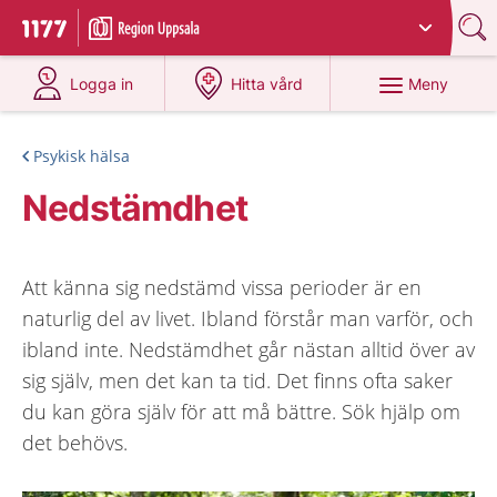
Du har valt region
Uppsala län
.
Till startsidan för 1177
på 1177.se
på 1177.se
Meny
Logga in
Hitta vård
Psykisk hälsa
Nedstämdhet
Att känna sig nedstämd vissa perioder är en
naturlig del av livet. Ibland förstår man varför, och
ibland inte. Nedstämdhet går nästan alltid över av
sig själv, men det kan ta tid. Det finns ofta saker
du kan göra själv för att må bättre. Sök hjälp om
det behövs.