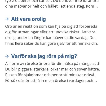
typ 2-diabetes och cancer. Du behöver inte förändra
dina matvanor helt och hållet i ett enda steg. Kom
ihåg att varje liten förändring kan göra stor skillnad.
Att vara orolig
Oro är en reaktion som kan hjälpa dig att förbereda
dig för utmaningar eller att undvika risker. Att vara
orolig under en längre kan påverka din vardag. Det
finns flera saker du kan göra själv för att minska din
oro. Ibland kan du behöva hjälp.
Varför ska jag röra på mig?
All form av rörelse är bra för din hälsa på många sätt.
Du blir piggare, starkare, orkar mer och sover bättre.
Risken för sjukdomar och benbrott minskar också.
Försök därför att få in mer rörelse i vardagen och
undvik att sitta stilla i långa perioder.