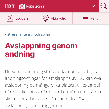
Du har valt region
Uppsala län
.
Till startsidan för 1177
på 1177.se
på 1177.se
Meny
Logga in
Hitta vård
Stresshantering och sömn
Avslappning genom
andning
Du som känner dig stressad kan pröva att göra
andningsövningar för att slappna av. Du kan öva
avslappning på många olika platser, till exempel
när du åker buss, när du är i ett väntrum, på din
skola eller arbetsplats. Du kan också öva
avslappning när du ligger ner.