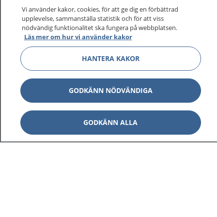
Vi använder kakor, cookies, för att ge dig en förbättrad
upplevelse, sammanställa statistik och för att viss
nödvändig funktionalitet ska fungera på webbplatsen.
Visa inn
Läs mer om hur vi använder kakor
1177 på flera språk
HANTERA KAKOR
Visa inn
Om 1177
Visa inn
GODKÄNN NÖDVÄNDIGA
Kontakt
GODKÄNN ALLA
Behandling av personuppgifter
Hantering av kakor
Inställningar för kakor
1177 – en tjänst från
Inera.