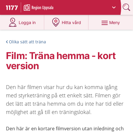
Du har valt region
Uppsala län
.
Till startsidan för 1177
på 1177.se
på 1177.se
Meny
Logga in
Hitta vård
Olika sätt att träna
Film: Träna hemma - kort
version
Den här filmen visar hur du kan komma igång
med styrketräning på ett enkelt sätt. Filmen gör
det lätt att träna hemma om du inte har tid eller
möjlighet att gå till en träningslokal.
Den här är en kortare filmversion utan inledning och