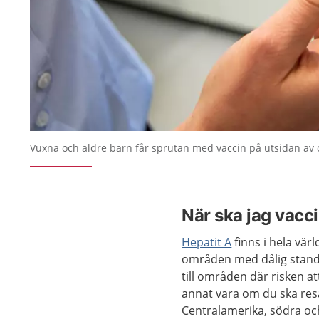
Vuxna och äldre barn får sprutan med vaccin på utsidan av
När ska jag vacc
Hepatit A
finns i hela vär
områden med dålig standa
till områden där risken at
annat vara om du ska resa
Centralamerika, södra oc