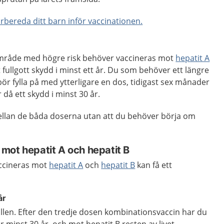
örbereda ditt barn inför vaccinationen.
 område med högre risk behöver vaccineras mot
hepatit A
 ett fullgott skydd i minst ett år. Du som behöver ett längre
bör fylla på med ytterligare en dos, tidigast sex månader
 då ett skydd i minst 30 år.
ellan de båda doserna utan att du behöver börja om
mot hepatit A och hepatit B
ccineras mot
hepatit A
och
hepatit B
kan få ett
år
fällen. Efter den tredje dosen kombinationsvaccin har du
 minst 30 år, och mot hepatit B resten av livet.