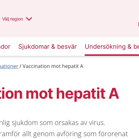
Du har valt region
Välj
en annan
region
Stockholms län
.
ador
Sjukdomar & besvär
Undersökning & b
nationer
Vaccination mot hepatit A
ion mot hepatit A
nlig sjukdom som orsakas av virus.
ramför allt genom avföring som förorenat