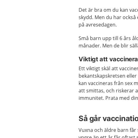
Det är bra om du kan vacci
skydd. Men du har också 
på avresedagen.
Små barn upp till 6 års å
månader. Men de blir sälla
Viktigt att vacciner
Ett viktigt skäl att vaccin
bekantskapskretsen eller 
kan vaccineras från sex 
att smittas, och riskerar 
immunitet. Prata med din 
Så går vaccinatio
Vuxna och äldre barn får
yngre än ett år får oftast