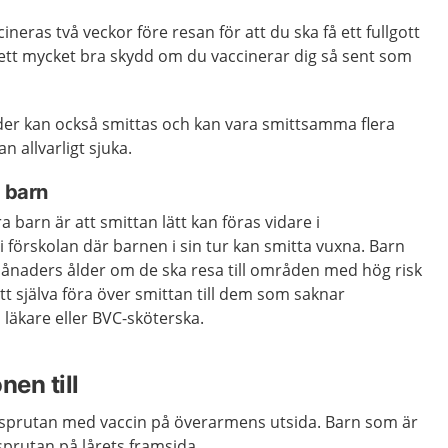
neras två veckor före resan för att du ska få ett fullgott
ett mycket bra skydd om du vaccinerar dig så sent som
lder kan också smittas och kan vara smittsamma flera
n allvarligt sjuka.
a barn
era barn är att smittan lätt kan föras vidare i
i förskolan där barnen i sin tur kan smitta vuxna. Barn
månaders ålder om de ska resa till områden med hög risk
att själva föra över smittan till dem som saknar
läkare eller BVC-sköterska.
nen till
 sprutan med vaccin på överarmens utsida. Barn som är
 sprutan på lårets framsida.