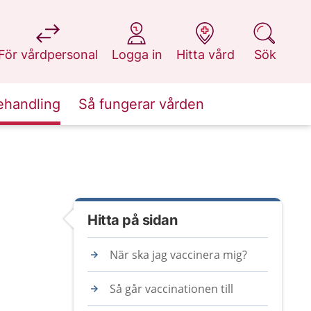
på 1177.se
på 1177.se
på 1177.se
på 1177.se
För vårdpersonal
Logga in
Hitta vård
Sök
ehandling
Så fungerar vården
Hitta på sidan
När ska jag vaccinera mig?
Så går vaccinationen till