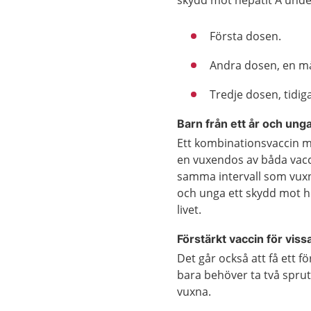
Första dosen.
Andra dosen, en må
Tredje dosen, tidi
Barn från ett år och unga
Ett kombinationsvaccin mo
en vuxendos av båda vacci
samma intervall som vuxn
och unga ett skydd mot he
livet.
Förstärkt vaccin för viss
Det går också att få ett 
bara behöver ta två spru
vuxna.