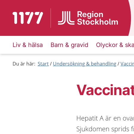
Till startsidan för 1177
Liv & hälsa
Barn & gravid
Olyckor & sk
Du är här:
Start
Undersökning & behandling
Vacci
Vaccinat
Hepatit A är en ova
Sjukdomen sprids f