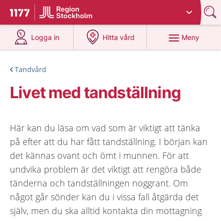
Du har valt region
Stockholms län
.
Till startsidan för 1177
på 1177.se
på 1177.se
Meny
Logga in
Hitta vård
Tandvård
Livet med tandställning
Här kan du läsa om vad som är viktigt att tänka
på efter att du har fått tandställning. I början kan
det kännas ovant och ömt i munnen. För att
undvika problem är det viktigt att rengöra både
tänderna och tandställningen noggrant. Om
något går sönder kan du i vissa fall åtgärda det
själv, men du ska alltid kontakta din mottagning