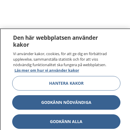
Den här webbplatsen använder
kakor
1177
–
tryggt om din hälsa och vård
Vi använder kakor, cookies, för att ge dig en förbättrad
upplevelse, sammanställa statistik och för att viss
nödvändig funktionalitet ska fungera på webbplatsen.
På 1177.se får du råd om hälsa och information om
Läs mer om hur vi använder kakor
sjukdomar och vilka mottagningar du kan kontakta.
Logga in för att läsa din journal och göra dina
HANTERA KAKOR
vårdärenden. Ring telefonnummer 1177 för
sjukvårdsrådgivning dygnet runt.
1177 ger dig råd när du vill må bättre.
GODKÄNN NÖDVÄNDIGA
GODKÄNN ALLA