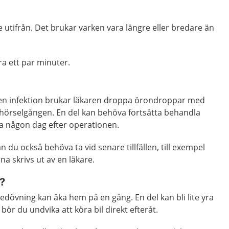
te utifrån. Det brukar varken vara längre eller bredare än
ra ett par minuter.
r en infektion brukar läkaren droppa örondroppar med
i hörselgången. En del kan behöva fortsätta behandla
någon dag efter operationen.
du också behöva ta vid senare tillfällen, till exempel
a skrivs ut av en läkare.
?
edövning kan åka hem på en gång. En del kan bli lite yra
bör du undvika att köra bil direkt efteråt.