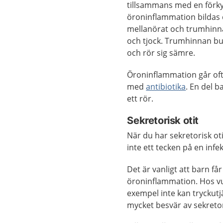
tillsammans med en förky
öroninflammation bildas d
mellanörat och trumhinna
och tjock. Trumhinnan bu
och rör sig sämre.
Öroninflammation går oft
med
antibiotika
. En del b
ett rör.
Sekretorisk otit
När du har sekretorisk oti
inte ett tecken på en infek
Det är vanligt att barn får
öroninflammation. Hos vux
exempel inte kan tryckutj
mycket besvär av sekretori