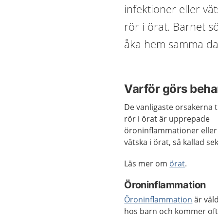
infektioner eller vä
rör i örat. Barnet 
åka hem samma da
Varför görs beh
De vanligaste orsakerna til
rör i örat är upprepade
öroninflammationer elle
vätska i örat, så kallad sek
Läs mer om
örat
.
Öroninflammation
Öroninflammation
är väld
hos barn och kommer of