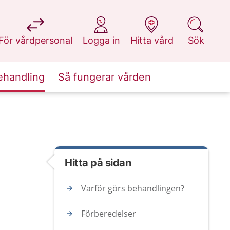
på 1177.se
på 1177.se
på 1177.se
på 1177.se
För vårdpersonal
Logga in
Hitta vård
Sök
ehandling
Så fungerar vården
Hitta på sidan
Varför görs behandlingen?
Förberedelser