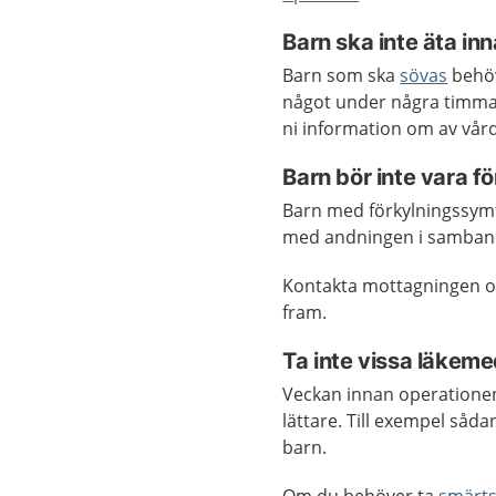
Barn ska inte äta in
Barn som ska
sövas
behöv
något under några timmar
ni information om av vår
Barn bör inte vara f
Barn med förkylningssymt
med andningen i samband 
Kontakta mottagningen om 
fram.
Ta inte vissa läkem
Veckan innan operationen
lättare. Till exempel såd
barn.