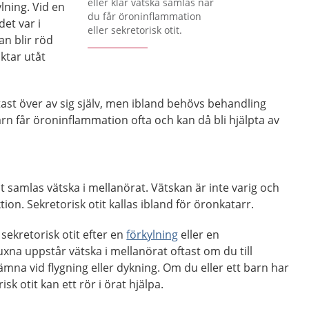
eller klar vätska samlas när
lning. Vid en
du får öroninflammation
et var i
eller sekretorisk otit.
n blir röd
ktar utåt
ast över av sig själv, men ibland behövs behandling
arn får öroninflammation ofta och kan då bli hjälpta av
t samlas vätska i mellanörat. Vätskan är inte varig och
tion. Sekretorisk otit kallas ibland för öronkatarr.
 sekretorisk otit efter en
förkylning
eller en
na uppstår vätska i mellanörat oftast om du till
ämna vid flygning eller dykning. Om du eller ett barn har
sk otit kan ett rör i örat hjälpa.