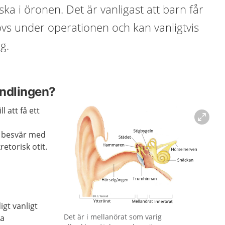
tska i öronen. Det är vanligast att barn får
sövs under operationen och kan vanligtvis
g.
andlingen?
l att få ett
r besvär med
retorisk otit.
igt vanligt
Förstora bilden
Det är i mellanörat som varig
ta