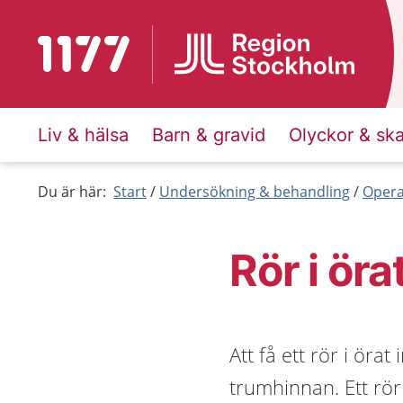
Till startsidan för 1177
Liv & hälsa
Barn & gravid
Olyckor & sk
Du är här:
Start
Undersökning & behandling
Opera
Rör i öra
Att få ett rör i örat 
trumhinnan. Ett rö