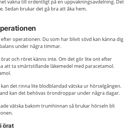
net vakna till ordentligt på en uppvakningsavdelning. Det
me. Sedan brukar det gå bra att åka hem.
operationen
 efter operationen. Du som har blivit sövd kan känna dig
re balans under några timmar.
 örat och röret känns inte. Om det gör lite ont efter
pa att ta smärtstillande läkemedel med paracetamol.
amol.
kan det rinna lite blodblandad vätska ur hörselgången.
 ibland kan det behövas örondroppar under några dagar.
de vätska bakom trumhinnan så brukar hörseln bli
ionen.
i örat