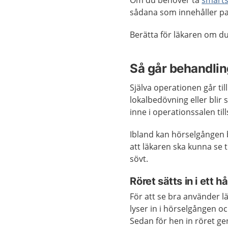
Om du behöver ta
smärts
sådana som innehåller p
Berätta för läkaren om d
Så går behandling
Själva operationen går t
lokalbedövning eller blir
inne i operationssalen ti
Ibland kan hörselgången 
att läkaren ska kunna se 
sövt.
Röret sätts in i ett h
För att se bra använder l
lyser in i hörselgången oc
Sedan för hen in röret ge