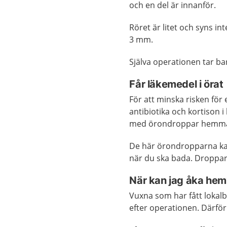
och en del är innanför.
Röret är litet och syns in
3 mm.
Själva operationen tar ba
Får läkemedel i örat
För att minska risken fö
antibiotika och kortison 
med örondroppar hemma 
De här örondropparna kan 
när du ska bada. Dropparn
När kan jag åka hem
Vuxna som har fått lokalb
efter operationen. Därför 