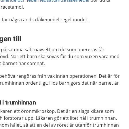
tillande och febernedsättande läkemedel
bör du ta
aracetamol.
u tar några andra läkemedel regelbundet.
en till
ill på samma sätt oavsett om du som opereras får
 sövd. När ett barn ska sövas får du som vuxen vara med
lls barnet har somnat.
behöva rengöras från vax innan operationen. Det är för
trumhinnan ordentligt. Hos barn görs det när barnet är
ål i trumhinnan
äkaren ett öronmikroskop. Det är en slags kikare som
h förstorar upp. Läkaren gör ett litet hål i trumhinnan.
nom hålet, så att en del av röret är utanför trumhinnan