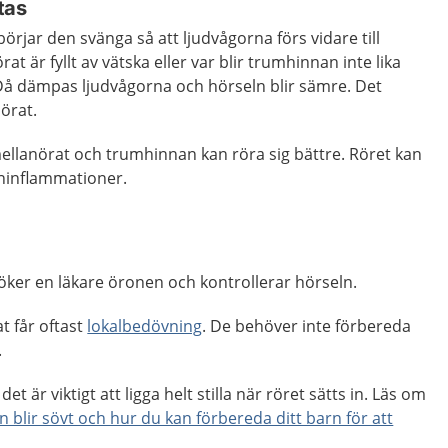
ftas
örjar den svänga så att ljudvågorna förs vidare till
t är fyllt av vätska eller var blir trumhinnan inte lika
 Då dämpas ljudvågorna och hörseln blir sämre. Det
 örat.
 mellanörat och trumhinnan kan röra sig bättre. Röret kan
ninflammationer.
ker en läkare öronen och kontrollerar hörseln.
t får oftast
lokalbedövning
. De behöver inte förbereda
.
et är viktigt att ligga helt stilla när röret sätts in. Läs om
n blir sövt och hur du kan förbereda ditt barn för att