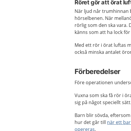
Röret gör att örat lu
När ljud når trumhinnan b
hörselbenen. När mellanöra
rörlig som den ska vara.
känns som att ha lock för
Med ett rör i örat luftas
också minska antalet öro
Förberedelser
Före operationen undersö
Vuxna som ska få rör i öra
sig på något speciellt sätt
Barn blir sövda, eftersom d
hur det går till
när ett bar
opereras
.