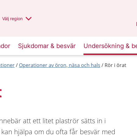
Du har valt region
Välj
en annan
region
Stockholms län
.
ador
Sjukdomar & besvär
Undersökning & b
tioner
Operationer av öron, näsa och hals
Rör i örat
t
innebär att ett litet plaströr sätts in i
r kan hjälpa om du ofta får besvär med