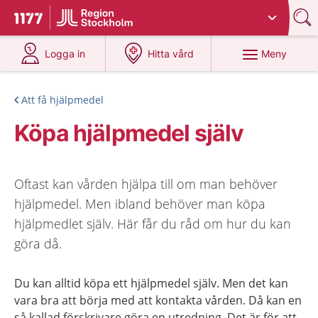
Du har valt region
Stockholms län
.
Till startsidan för 1177
på 1177.se
på 1177.se
Meny
Logga in
Hitta vård
Att få hjälpmedel
Köpa hjälpmedel själv
Oftast kan vården hjälpa till om man behöver
hjälpmedel. Men ibland behöver man köpa
hjälpmedlet själv. Här får du råd om hur du kan
göra då.
Du kan alltid köpa ett hjälpmedel själv. Men det kan
vara bra att börja med att kontakta vården. Då kan en
så kallad förskrivare göra en utredning. Det är för att