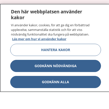
1177
–
tryggt om din hälsa och vård
Den här webbplatsen använder
kakor
På 1177.se får du råd om hälsa och information om
sjukdomar och vilka mottagningar du kan kontakta.
Vi använder kakor, cookies, för att ge dig en förbättrad
upplevelse, sammanställa statistik och för att viss
Logga in för att läsa din journal och göra dina
nödvändig funktionalitet ska fungera på webbplatsen.
vårdärenden. Ring telefonnummer 1177 för
Läs mer om hur vi använder kakor
sjukvårdsrådgivning dygnet runt.
1177 ger dig råd när du vill må bättre.
HANTERA KAKOR
GODKÄNN NÖDVÄNDIGA
Visa inn
1177 på flera språk
GODKÄNN ALLA
Visa inn
Om 1177
Visa inn
Kontakt