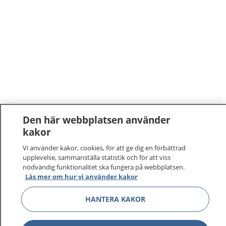
Den här webbplatsen använder
kakor
1177
–
tryggt om din hälsa och vård
Vi använder kakor, cookies, för att ge dig en förbättrad
upplevelse, sammanställa statistik och för att viss
På 1177.se får du råd om hälsa och information om
nödvändig funktionalitet ska fungera på webbplatsen.
sjukdomar och vilka mottagningar du kan kontakta.
Läs mer om hur vi använder kakor
Logga in för att läsa din journal och göra dina
vårdärenden. Ring telefonnummer 1177 för
HANTERA KAKOR
sjukvårdsrådgivning dygnet runt.
1177 ger dig råd när du vill må bättre.