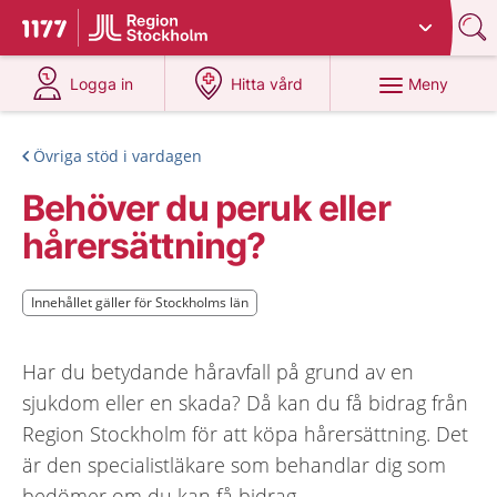
Du har valt region
Stockholms län
.
Till startsidan för 1177
på 1177.se
på 1177.se
Meny
Logga in
Hitta vård
Övriga stöd i vardagen
Behöver du peruk eller
hårersättning?
Innehållet gäller för Stockholms län
Innehållet gäller för Stockholms län
Har du betydande håravfall på grund av en
sjukdom eller en skada? Då kan du få bidrag från
Region Stockholm för att köpa hårersättning. Det
är den specialistläkare som behandlar dig som
bedömer om du kan få bidrag.