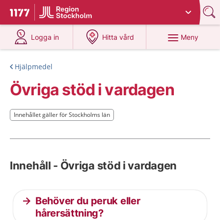
Du har valt region
Stockholms län
.
Till startsidan för 1177
på 1177.se
på 1177.se
Meny
Logga in
Hitta vård
Hjälpmedel
Övriga stöd i vardagen
Innehållet gäller för Stockholms län
Innehållet gäller för Stockholms län
Innehåll - Övriga stöd i vardagen
Behöver du peruk eller
hårersättning?