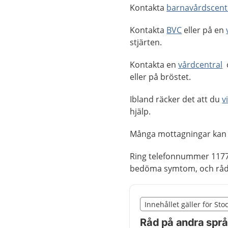
Kontakta
barnavårdscentr
Kontakta
BVC
eller på en
stjärten.
Kontakta en
vårdcentral
o
eller på bröstet.
Ibland räcker det att du
v
hjälp.
Många mottagningar kan
Ring telefonnummer 1177
bedöma symtom, och råd o
Slut på det regionala t
Innehållet gäller för St
Nedan innehåll gäller r
Råd på andra spr