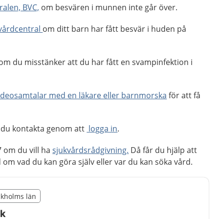
alen, BVC,
om besvären i munnen inte går över.
vårdcentral
om ditt barn har fått besvär i huden på
m du misstänker att du har fått en svampinfektion i
ideosamtalar med en läkare eller barnmorska
för att få
 du kontakta genom att
logga in
.
 om du vill ha
sjukvårdsrådgivning.
Då får du hjälp att
m vad du kan göra själv eller var du kan söka vård.
illägget från region Stockholms län
ockholms län
egion Stockholms län
åk