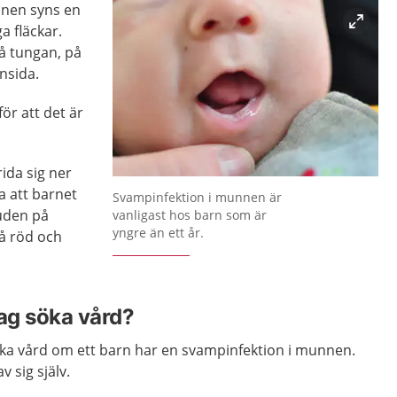
nnen syns en
ga fläckar.
å tungan, på
nsida.
för att det är
ida sig ner
Förstora bilden
 att barnet
Svampinfektion i munnen är
huden på
vanligast hos barn som är
yngre än ett år.
då röd och
jag söka vård?
öka vård om ett barn har en svampinfektion i munnen.
 sig själv.