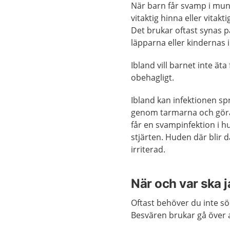
När barn får svamp i mu
vitaktig hinna eller vitakti
Det brukar oftast synas p
läpparna eller kindernas i
Ibland vill barnet inte äta 
obehagligt.
Ibland kan infektionen spr
genom tarmarna och göra
får en svampinfektion i 
stjärten. Huden där blir 
irriterad.
När och var ska 
Oftast behöver du inte s
Besvären brukar gå över av