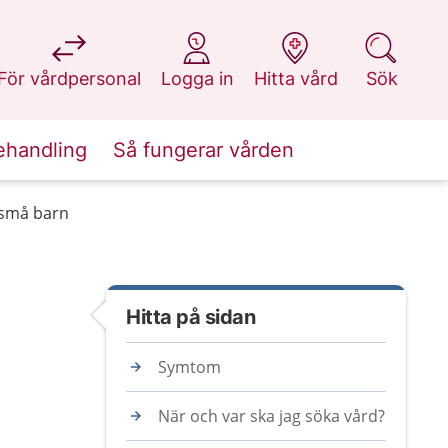
på 1177.se
på 1177.se
på 1177.se
på 1177.se
För vårdpersonal
Logga in
Hitta vård
Sök
ehandling
Så fungerar vården
 små barn
Hitta på sidan
Symtom
När och var ska jag söka vård?