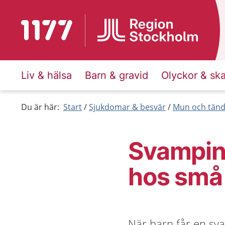
Till startsidan för 1177
Liv & hälsa
Barn & gravid
Olyckor & sk
Du är här:
Start
Sjukdomar & besvär
Mun och tänd
Svampin
hos små
När barn får en sva