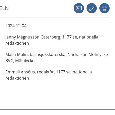
Dela via mejl
Kopiera län
Skr
KELN
2024-12-04
Jenny
Magnusson Österberg,
1177.se, nationella
redaktionen
Malin
Molin,
barnsjuksköterska,
Närhälsan Mölnlycke
BVC,
Mölnlycke
Emmali
Anséus,
redaktör,
1177.se, nationella
redaktionen