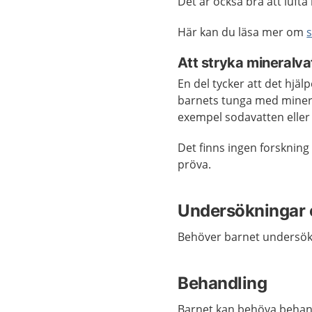
Det är också bra att lufta
Här kan du läsa mer om
Att stryka mineralv
En del tycker att det hjä
barnets tunga med minera
exempel sodavatten eller 
Det finns ingen forskning 
pröva.
Undersökningar 
Behöver barnet undersökas
Behandling
Barnet kan behöva behan