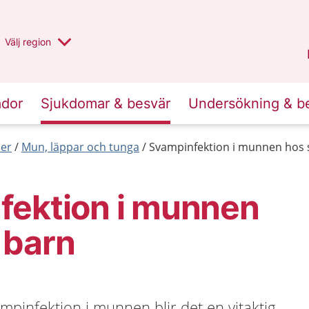
Du har valt region
Välj
en annan
region
Stockholms län
.
ador
Sjukdomar & besvär
Undersökning & b
er
Mun, läppar och tunga
Svampinfektion i munnen hos
fektion i munnen
 barn
mpinfektion i munnen blir det en vitaktig