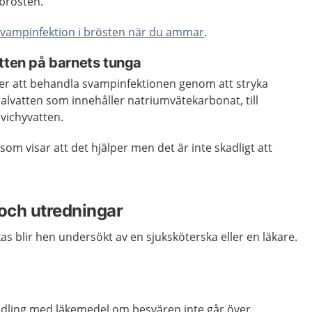
 brösten.
svampinfektion i brösten när du ammar
.
atten på barnets tunga
lper att behandla svampinfektionen genom att stryka
lvatten som innehåller natriumvätekarbonat, till
vichyvatten.
som visar att det hjälper men det är inte skadligt att
och utredningar
 blir hen undersökt av en sjuksköterska eller en läkare.
dling med läkemedel om besvären inte går över.