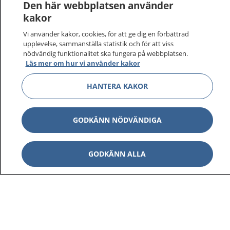
Logga in för att läsa din journal och göra dina
Den här webbplatsen använder
vårdärenden. Ring telefonnummer 1177 för
kakor
sjukvårdsrådgivning dygnet runt.
Vi använder kakor, cookies, för att ge dig en förbättrad
1177 ger dig råd när du vill må bättre.
upplevelse, sammanställa statistik och för att viss
nödvändig funktionalitet ska fungera på webbplatsen.
Läs mer om hur vi använder kakor
HANTERA KAKOR
Visa inn
1177 på flera språk
GODKÄNN NÖDVÄNDIGA
Visa inn
Om 1177
GODKÄNN ALLA
Visa inn
Kontakt
Behandling av personuppgifter
Hantering av kakor