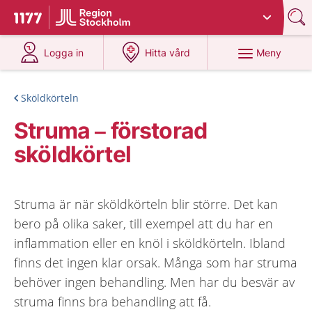
Du har valt region
Stockholms län
.
Till startsidan för 1177
på 1177.se
på 1177.se
Meny
Logga in
Hitta vård
Sköldkörteln
Struma – förstorad
sköldkörtel
Struma är när sköldkörteln blir större. Det kan
bero på olika saker, till exempel att du har en
inflammation eller en knöl i sköldkörteln. Ibland
finns det ingen klar orsak. Många som har struma
behöver ingen behandling. Men har du besvär av
struma finns bra behandling att få.