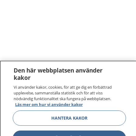
Den här webbplatsen använder
kakor
Vi använder kakor, cookies, för att ge dig en förbättrad
upplevelse, sammanställa statistik och för att viss
nödvändig funktionalitet ska fungera på webbplatsen.
Läs mer om hur vi använder kakor
1177
–
tryggt om din hälsa och vård
HANTERA KAKOR
På 1177.se får du råd om hälsa och information om
sjukdomar och vilka mottagningar du kan kontakta.