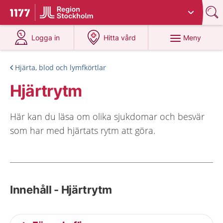
Du har valt region
Stockholms län
.
Till startsidan för 1177
på 1177.se
på 1177.se
Meny
Logga in
Hitta vård
Hjärta, blod och lymfkörtlar
Hjärtrytm
Här kan du läsa om olika sjukdomar och besvär
som har med hjärtats rytm att göra.
Innehåll - Hjärtrytm