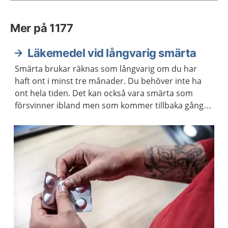
Mer på 1177
Läkemedel vid långvarig smärta
Smärta brukar räknas som långvarig om du har
haft ont i minst tre månader. Du behöver inte ha
ont hela tiden. Det kan också vara smärta som
försvinner ibland men som kommer tillbaka gång
på gång. Eftersom läkemedel inte alltid hjälper vid
långvarig smärta kan du behöva en annan form av
behandling.