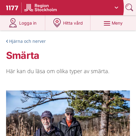
Du har valt region
Stockholms län
.
Till startsidan för 1177
på 1177.se
på 1177.se
Meny
Logga in
Hitta vård
Hjärna och nerver
Smärta
Här kan du läsa om olika typer av smärta.