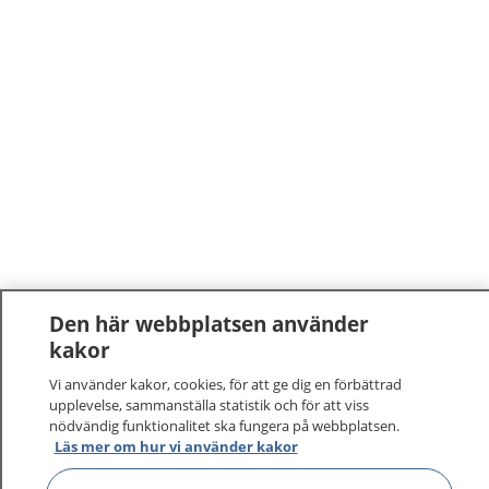
Den här webbplatsen använder
1177
–
tryggt om din hälsa och vård
kakor
Vi använder kakor, cookies, för att ge dig en förbättrad
På 1177.se får du råd om hälsa och information om
upplevelse, sammanställa statistik och för att viss
sjukdomar och vilka mottagningar du kan kontakta.
nödvändig funktionalitet ska fungera på webbplatsen.
Läs mer om hur vi använder kakor
Logga in för att läsa din journal och göra dina
vårdärenden. Ring telefonnummer 1177 för