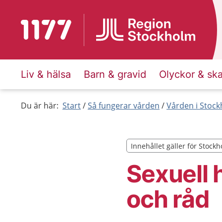
Till startsidan för 1177
Liv & hälsa
Barn & gravid
Olyckor & sk
Du är här:
Start
Så fungerar vården
Vården i Stock
Innehållet gäller för Stock
Innehållet gäller för Stock
Sexuell 
och råd