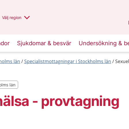
Du har valt region
Välj
en annan
region
Stockholms län
.
ador
Sjukdomar & besvär
Undersökning & b
holms län
Specialistmottagningar i Stockholms län
Sexuel
holms län
holms län
hälsa - provtagning