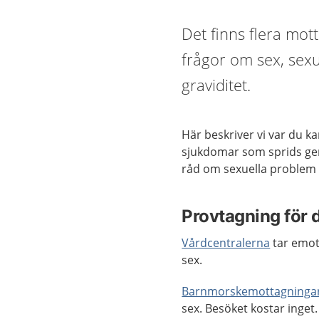
Det finns flera mo
frågor om sex, sexu
graviditet.
Här beskriver vi var du k
sjukdomar som sprids gen
råd om sexuella problem 
Provtagning för 
Vårdcentralerna
tar emot
sex.
Barnmorskemottagninga
sex. Besöket kostar inget.