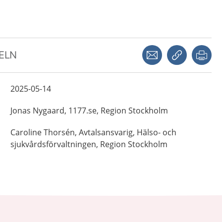
Dela via mejl
Kopiera län
Skr
KELN
2025-05-14
Jonas
Nygaard,
1177.se, Region Stockholm
Caroline
Thorsén,
Avtalsansvarig,
Hälso- och
sjukvårdsförvaltningen, Region Stockholm