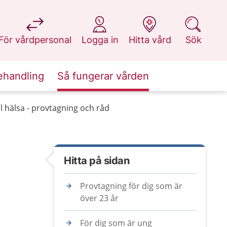
på 1177.se
på 1177.se
på 1177.se
på 1177.se
För vårdpersonal
Logga in
Hitta vård
Sök
ehandling
Så fungerar vården
l hälsa - provtagning och råd
Hitta på sidan
Provtagning för dig som är
över 23 år
För dig som är ung