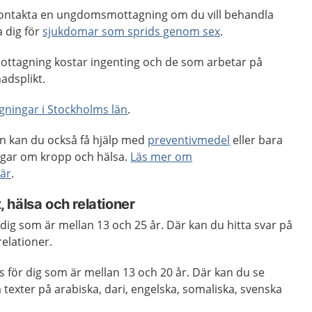
kontakta en ungdomsmottagning om du vill behandla
a dig för
sjukdomar som sprids genom sex
.
ttagning kostar ingenting och de som arbetar på
nadsplikt.
ningar i Stockholms län
.
 kan du också få hjälp med
preventivmedel
eller bara
ngar om kropp och hälsa.
Läs mer om
är
.
 hälsa och relationer
dig som är mellan 13 och 25 år. Där kan du hitta svar på
relationer.
 för dig som är mellan 13 och 20 år. Där kan du se
sa texter på arabiska, dari, engelska, somaliska, svenska