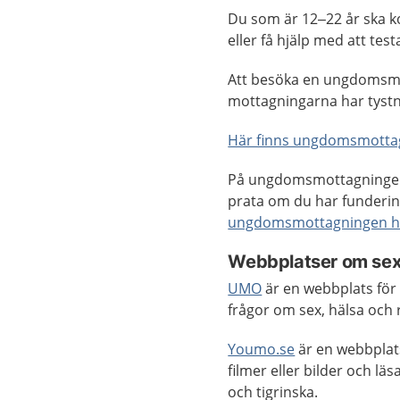
Du som är 12–22 år ska 
eller få hjälp med att test
Att besöka en ungdomsmo
mottagningarna har tyst
Här finns ungdomsmottag
På ungdomsmottagningen
prata om du har funderi
ungdomsmottagningen h
Webbplatser om sex,
UMO
är en webbplats för 
frågor om sex, hälsa och 
Youmo.se
är en webbplats
filmer eller bilder och lä
och tigrinska.