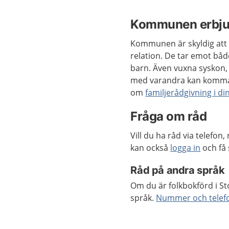
Kommunen erbjud
Kommunen är skyldig att e
relation. De tar emot bå
barn. Även vuxna syskon, 
med varandra kan komma t
om
familjerådgivning i 
Fråga om råd
Vill du ha råd via telefo
kan också
logga in
och få 
Råd på andra språk
Om du är folkbokförd i St
språk.
Nummer och telefon