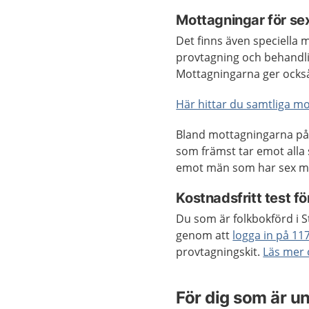
Mottagningar för sex
Det finns även speciella m
provtagning och behandl
Mottagningarna ger också 
Här hittar du samtliga mo
Bland mottagningarna på 
som främst tar emot alla
emot män som har sex me
Kostnadsfritt test f
Du som är folkbokförd i S
genom att
logga in på 11
provtagningskit.
Läs mer 
För dig som är u