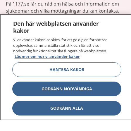
På 1177.se får du råd om hälsa och information om
sjukdomar och vilka mottagningar du kan kontakta.
Logga in för att läsa din journal och göra dina
Den här webbplatsen använder
vårdärenden. Ring telefonnummer 1177 för
kakor
sjukvårdsrådgivning dygnet runt.
1177 ger dig råd när du vill må bättre.
Vi använder kakor, cookies, för att ge dig en förbättrad
upplevelse, sammanställa statistik och för att viss
nödvändig funktionalitet ska fungera på webbplatsen.
Läs mer om hur vi använder kakor
HANTERA KAKOR
Visa inn
1177 på flera språk
GODKÄNN NÖDVÄNDIGA
Visa inn
Om 1177
Visa inn
GODKÄNN ALLA
Kontakt
Behandling av personuppgifter