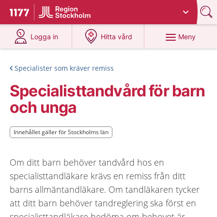
Du har valt region
Stockholms län
.
Till startsidan för 1177
på 1177.se
på 1177.se
Meny
Logga in
Hitta vård
Specialister som kräver remiss
Specialisttandvård för barn
och unga
Innehållet gäller för Stockholms län
Innehållet gäller för Stockholms län
Om ditt barn behöver tandvård hos en
specialisttandläkare krävs en remiss från ditt
barns allmäntandläkare. Om tandläkaren tycker
att ditt barn behöver tandreglering ska först en
specialisttandläkare bedöma om behovet är